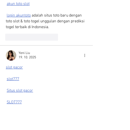
akun toto slot
login akuntoto
 adalah situs toto baru dengan 
toto slot & toto togel unggulan dengan prediksi 
togel terbaik di Indonesia.
To se mi líbí
Reagovat
Yeni Liu
19. 10. 2025
slot gacor
slot777
Situs slot gacor
SLOT777
slot88
slot88