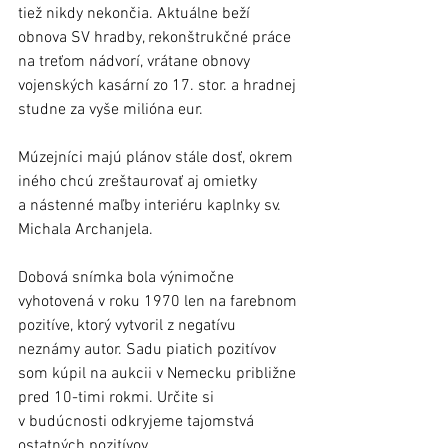
tiež nikdy nekončia. Aktuálne beží 
obnova SV hradby, rekonštrukčné práce 
na treťom nádvorí, vrátane obnovy 
vojenských kasární zo 17. stor. a hradnej 
studne za vyše milióna eur.
Múzejníci majú plánov stále dosť, okrem 
iného chcú zreštaurovať aj omietky 
a nástenné maľby interiéru kaplnky sv. 
Michala Archanjela.
Dobová snímka bola výnimočne 
vyhotovená v roku 1970 len na farebnom 
pozitíve, ktorý vytvoril z negatívu 
neznámy autor. Sadu piatich pozitívov 
som kúpil na aukcii v Nemecku približne 
pred 10-timi rokmi. Určite si 
v budúcnosti odkryjeme tajomstvá 
ostatných pozitívov.