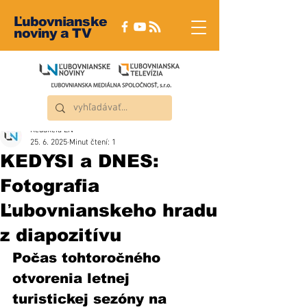
Ľubovnianske
noviny a TV
Redakcia ĽN
25. 6. 2025
Minut čtení: 1
KEDYSI a DNES:
Fotografia
Ľubovnianskeho hradu
z diapozitívu
Počas tohtoročného 
otvorenia letnej 
turistickej sezóny na 