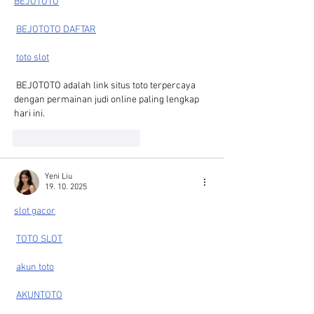
BEJOTOTO
BEJOTOTO DAFTAR
toto slot
 BEJOTOTO adalah link situs toto terpercaya 
dengan permainan judi online paling lengkap 
hari ini.
To se mi líbí
Reagovat
Yeni Liu
19. 10. 2025
slot gacor
TOTO SLOT
akun toto
AKUNTOTO