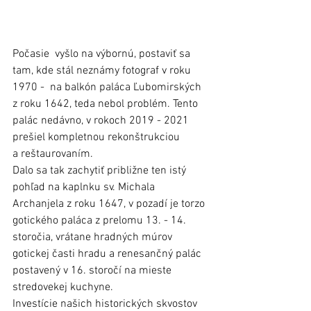
Počasie  vyšlo na výbornú, postaviť sa 
tam, kde stál neznámy fotograf v roku 
1970 -  na balkón paláca Ľubomirských 
z roku 1642, teda nebol problém. Tento 
palác nedávno, v rokoch 2019 - 2021 
prešiel kompletnou rekonštrukciou 
a reštaurovaním. 
Dalo sa tak zachytiť približne ten istý 
pohľad na kaplnku sv. Michala 
Archanjela z roku 1647, v pozadí je torzo 
gotického paláca z prelomu 13. - 14. 
storočia, vrátane hradných múrov 
gotickej časti hradu a renesančný palác 
postavený v 16. storočí na mieste 
stredovekej kuchyne.
Investície našich historických skvostov 