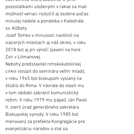
pozostatkami uloženými v rakve sa mali 
možnosť veriaci rozlúčiť aj osobne počas 
minulej nedele a pondelka v Katedrále 
sv. Alžbety. 
Jozef Tomko v minulosti navštívil na 
viacerých miestach aj náš okres, v roku 
2018 bol aj pri výročí zjavení na hore 
Zvir v Litmanovej. 
Nebohý predstaviteľ rímskokatolíckej 
cirkvi vstúpil do seminára veľmi mladý, 
v roku 1945 bol biskupom vyslaný na 
štúdiá do Ríma. V návrate do vlasti mu 
v tom období zabránil komunistický 
režim. V roku 1979 mu pápež Ján Pavol 
II. zveril úrad generálneho sekretára 
Biskupskej synody. V roku 1985 bol 
menovaný za prefekta Kongregácie pre 
evanjelizáciu národov a stal sa 