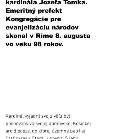
kardinála Jozefa Tomka. 
Emeritný prefekt 
Kongregácie pre 
evanjelizáciu národov 
skonal v Ríme 8. augusta 
vo veku 98 rokov.
Kardinál vyjadril svoju vôľu byť 
pochovaný vo svojej domovskej Košickej 
arcidiecéze, do ktorej územne patrí aj 
časť okresu Stará Ľubovňa. S jeho 