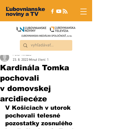
Ľubovnianske
noviny a TV
Peter Rindoš
23. 8. 2022
Minut čtení: 1
Kardinála Tomka
pochovali
v domovskej
arcidiecéze
V Košiciach v utorok 
pochovali telesné 
pozostatky zosnulého 