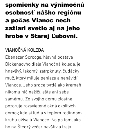
spomienky na výnimočnú 
osobnosť nášho regiónu 
a počas Vianoc nech 
zažiari svetlo aj na jeho 
hrobe v Starej Ľubovni.
VIANOČNÁ KOLEDA
Ebenezer Scrooge, hlavná postava 
Dickensovho diela Vianočná koleda, je 
hnevlivý, lakomý, zatrpknutý, čudácky 
muž, ktorý miluje peniaze a nenávidí 
Vianoce. Jeho srdce tvrdé ako kremeň 
nikomu nič nežičí, ešte ani sebe 
samému. Zo svojho domu zlostne 
pozoruje rozsvietené okná okolitých 
domov, kde si ľudia v teplom rodinnom 
kruhu užívajú Vianoce. No po tom, ako 
ho na Štedrý večer navštívia traja 