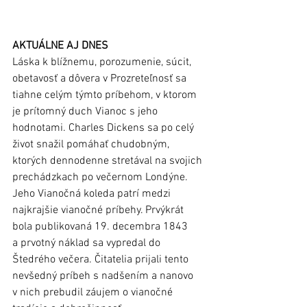
AKTUÁLNE AJ DNES
Láska k blížnemu, porozumenie, súcit, 
obetavosť a dôvera v Prozreteľnosť sa 
tiahne celým týmto príbehom, v ktorom 
je prítomný duch Vianoc s jeho 
hodnotami. Charles Dickens sa po celý 
život snažil pomáhať chudobným, 
ktorých dennodenne stretával na svojich 
prechádzkach po večernom Londýne. 
Jeho Vianočná koleda patrí medzi 
najkrajšie vianočné príbehy. Prvýkrát 
bola publikovaná 19. decembra 1843 
a prvotný náklad sa vypredal do 
Štedrého večera. Čitatelia prijali tento 
nevšedný príbeh s nadšením a nanovo 
v nich prebudil záujem o vianočné 