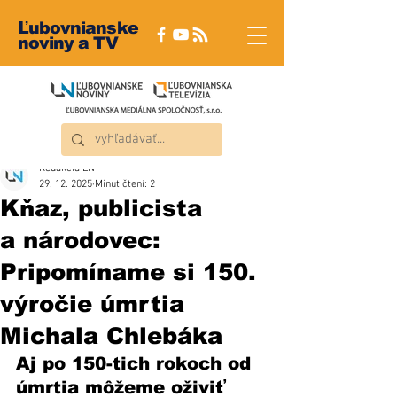
Ľubovnianske
noviny a TV
Redakcia ĽN
29. 12. 2025
Minut čtení: 2
Kňaz, publicista
a národovec:
Pripomíname si 150.
výročie úmrtia
Michala Chlebáka
Aj po 150-tich rokoch od 
úmrtia môžeme oživiť 