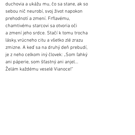
duchovia a ukážu mu, čo sa stane, ak so 
sebou nič neurobí, svoj život napokon 
prehodnotí a zmení. Frflavému, 
chamtivému starcovi sa otvoria oči 
a zmení jeho srdce. Stačí k tomu trocha 
lásky, vrúcneho citu a všetko zlé zrazu 
zmizne. A keď sa na druhý deň prebudí, 
je z neho celkom iný človek: „Som ľahký 
ani páperie, som šťastný ani anjel... 
Želám každému veselé Vianoce!“