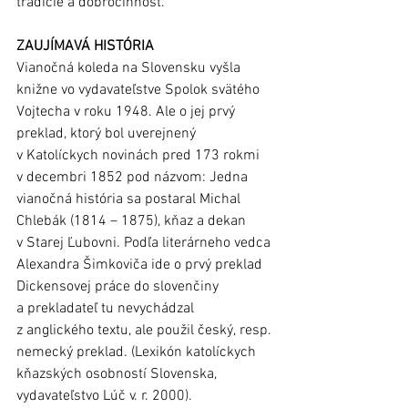
tradície a dobročinnosť.
ZAUJÍMAVÁ HISTÓRIA
Vianočná koleda na Slovensku vyšla 
knižne vo vydavateľstve Spolok svätého 
Vojtecha v roku 1948. Ale o jej prvý 
preklad, ktorý bol uverejnený 
v Katolíckych novinách pred 173 rokmi 
v decembri 1852 pod názvom: Jedna 
vianočná história sa postaral Michal 
Chlebák (1814 – 1875), kňaz a dekan 
v Starej Ľubovni. Podľa literárneho vedca 
Alexandra Šimkoviča ide o prvý preklad 
Dickensovej práce do slovenčiny 
a prekladateľ tu nevychádzal 
z anglického textu, ale použil český, resp. 
nemecký preklad. (Lexikón katolíckych 
kňazských osobností Slovenska, 
vydavateľstvo Lúč v. r. 2000).