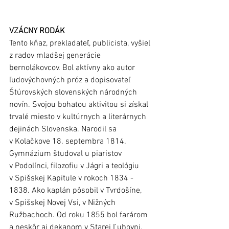
VZÁCNY RODÁK
Tento kňaz, prekladateľ, publicista, vyšiel 
z radov mladšej generácie 
bernolákovcov. Bol aktívny ako autor 
ľudovýchovných próz a dopisovateľ 
Štúrovských slovenských národných 
novín. Svojou bohatou aktivitou si získal 
trvalé miesto v kultúrnych a literárnych 
dejinách Slovenska. Narodil sa 
v Kolačkove 18. septembra 1814. 
Gymnázium študoval u piaristov 
v Podolínci, filozofiu v Jágri a teológiu 
v Spišskej Kapitule v rokoch 1834 - 
1838. Ako kaplán pôsobil v Tvrdošíne, 
v Spišskej Novej Vsi, v Nižných 
Ružbachoch. Od roku 1855 bol farárom 
a neskôr aj dekanom v Starej Ľubovni, 