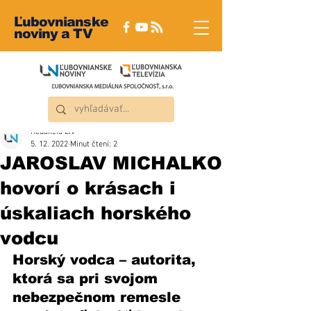
Ľubovnianske
noviny a TV
Redakcia ĽN
5. 12. 2022
Minut čtení: 2
JAROSLAV MICHALKO
hovorí o krásach i
úskaliach horského
vodcu
Horský vodca – autorita, 
ktorá sa pri svojom 
nebezpečnom remesle 