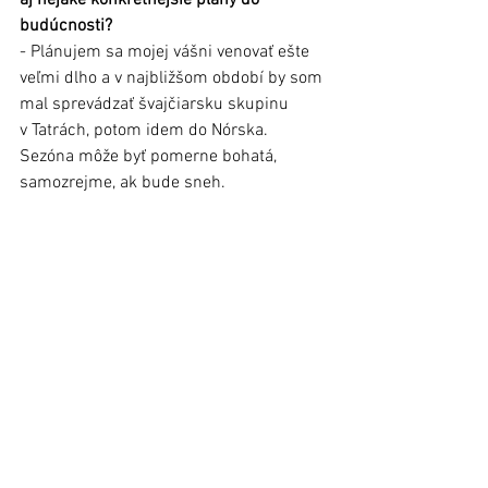
budúcnosti?
- Plánujem sa mojej vášni venovať ešte 
veľmi dlho a v najbližšom období by som 
mal sprevádzať švajčiarsku skupinu 
v Tatrách, potom idem do Nórska. 
Sezóna môže byť pomerne bohatá, 
samozrejme, ak bude sneh.
Zhovárala sa Jana Blašková, foto: FB 