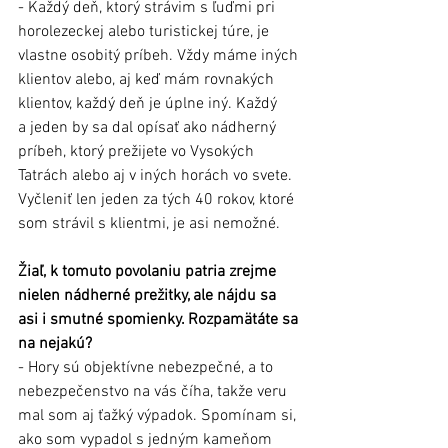
- Každý deň, ktorý strávim s ľuďmi pri 
horolezeckej alebo turistickej túre, je 
vlastne osobitý príbeh. Vždy máme iných 
klientov alebo, aj keď mám rovnakých 
klientov, každý deň je úplne iný. Každý 
a jeden by sa dal opísať ako nádherný 
príbeh, ktorý prežijete vo Vysokých 
Tatrách alebo aj v iných horách vo svete. 
Vyčleniť len jeden za tých 40 rokov, ktoré 
som strávil s klientmi, je asi nemožné.  
Žiaľ, k tomuto povolaniu patria zrejme 
nielen nádherné prežitky, ale nájdu sa 
asi i smutné spomienky. Rozpamätáte sa 
na nejakú?
- Hory sú objektívne nebezpečné, a to 
nebezpečenstvo na vás číha, takže veru 
mal som aj ťažký výpadok. Spomínam si, 
ako som vypadol s jedným kameňom 