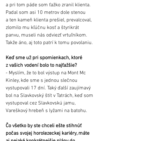
a pri tom páde som ťažko zranil klienta. 
Padal som asi 10 metrov dole stenou 
a ten kameň klienta prešiel, prevalcoval, 
zlomilo mu kľúčnu kosť a štyrikrát 
panvu, museli nás odviezť vrtuľníkom. 
Takže áno, aj toto patrí k tomu povolaniu. 
Keď sme už pri spomienkach, ktoré 
z vašich vodení bolo to najťažšie? 
- Myslím, že to bol výstup na Mont Mc 
Kinley, kde sme s jednou slečnou 
vystupovali 17 dní. Taký ďalší zaujímavý 
bol na Slavkovský štít v Tatrách, keď som 
vystupoval cez Slavkovskú jamu, 
Vareškový hrebeň s lyžami na batohu.
Čo všetko by ste chceli ešte stihnúť 
počas svojej horolezeckej kariéry, máte 
aj nejaké konkrétnejšie plány do 