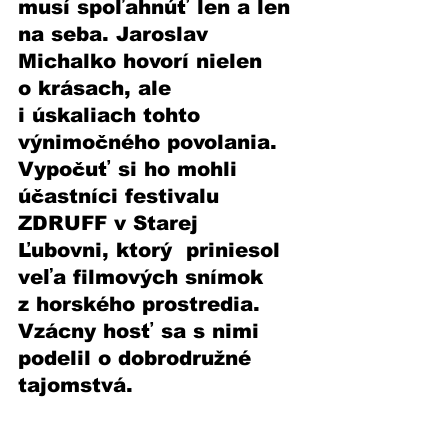
musí spoľahnúť len a len 
na seba. Jaroslav 
Michalko hovorí nielen 
o krásach, ale 
i úskaliach tohto 
výnimočného povolania. 
Vypočuť si ho mohli 
účastníci festivalu 
ZDRUFF v Starej 
Ľubovni, ktorý  priniesol 
veľa filmových snímok 
z horského prostredia. 
Vzácny hosť sa s nimi 
podelil o dobrodružné 
tajomstvá.