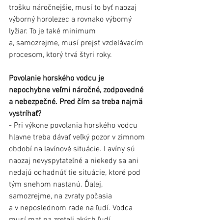
trošku náročnejšie, musí to byť naozaj 
výborný horolezec a rovnako výborný 
lyžiar. To je také minimum 
a, samozrejme, musí prejsť vzdelávacím 
procesom, ktorý trvá štyri roky.
Povolanie horského vodcu je 
nepochybne veľmi náročné, zodpovedné 
a nebezpečné. Pred čím sa treba najmä 
vystríhať?
- Pri výkone povolania horského vodcu 
hlavne treba dávať veľký pozor v zimnom 
období na lavínové situácie. Lavíny sú 
naozaj nevyspytateľné a niekedy sa ani 
nedajú odhadnúť tie situácie, ktoré pod 
tým snehom nastanú. Ďalej, 
samozrejme, na zvraty počasia 
a v neposlednom rade na ľudí. Vodca 
musí mať na zreteli akých ľudí 