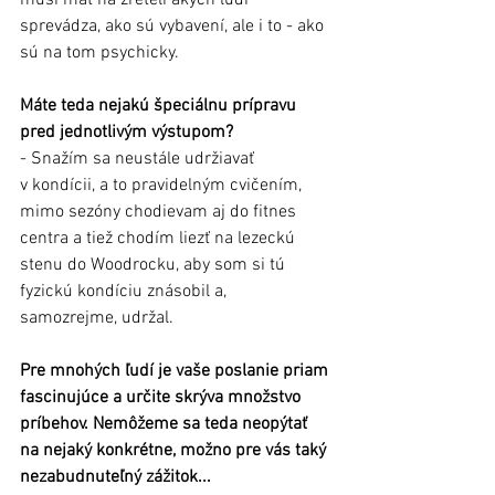
sprevádza, ako sú vybavení, ale i to - ako 
sú na tom psychicky.
Máte teda nejakú špeciálnu prípravu 
pred jednotlivým výstupom?
- Snažím sa neustále udržiavať 
v kondícii, a to pravidelným cvičením, 
mimo sezóny chodievam aj do fitnes 
centra a tiež chodím liezť na lezeckú 
stenu do Woodrocku, aby som si tú 
fyzickú kondíciu znásobil a, 
samozrejme, udržal.
Pre mnohých ľudí je vaše poslanie priam 
fascinujúce a určite skrýva množstvo 
príbehov. Nemôžeme sa teda neopýtať 
na nejaký konkrétne, možno pre vás taký 
nezabudnuteľný zážitok... 