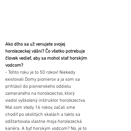
Ako dlho sa už venujete svojej 
horolezeckej vášni? Čo všetko potrebuje 
človek vedieť, aby sa mohol stať horským 
vodcom? 
- Tohto roku je to 50 rokov! Niekedy 
existovali Domy pionierov a ja som sa 
prihlásil do pionierskeho oddielu 
zameraného na horolezectvo, ktorý 
viedol vyškolený inštruktor horolezectva. 
Mal som vtedy 16 rokov, začali sme 
chodiť po okolitých skalách a takto sa 
odštartovala vlastne moja horolezecká 
kariéra. A byť horským vodcom? No, je to 