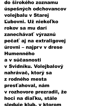
do širokého zoznamu 
úspešných odchovancov 
volejbalu v Starej 
Ľubovni. Už niekoľko 
rokov sa mu darí 
zanechávať výraznú 
pečať aj na extraligovej 
úrovni – najprv v drese 
Humenného 
a v súčasnosti 
v Svidníku. Volejbalový 
nahrávač, ktorý sa 
z rodného mesta 
presťahoval, nám 
v rozhovore prezradil, že 
hoci na diaľku, stále 
sleduje klub, v ktorom 