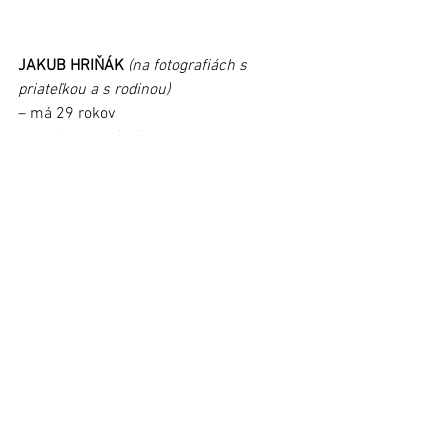
JAKUB HRIŇÁK
 (na fotografiách s 
priateľkou a s rodinou)
– má 29 rokov
– pozícia nahrávač
– kariéra: odchovanec Starej Ľubovne, 
Chemes Humenné (2012-2014, 1x 
majster Slovenska), Chemes Sp. N. Ves 
(2014/2015), Slávia Svidník (2015 – 
doteraz).