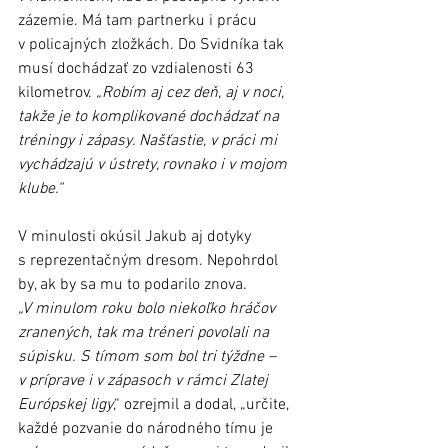
zázemie. Má tam partnerku i prácu 
v policajných zložkách. Do Svidníka tak 
musí dochádzať zo vzdialenosti 63 
kilometrov. 
„Robím aj cez deň, aj v noci, 
takže je to komplikované dochádzať na 
tréningy i zápasy. Našťastie, v práci mi 
vychádzajú v ústrety, rovnako i v mojom 
klube.“
V minulosti okúsil Jakub aj dotyky 
s reprezentačným dresom. Nepohrdol 
by, ak by sa mu to podarilo znova. 
„V minulom roku bolo niekoľko hráčov 
zranených, tak ma tréneri povolali na 
súpisku. S tímom som bol tri týždne – 
v príprave i v zápasoch v rámci Zlatej 
Európskej ligy
,“ ozrejmil a dodal, „určite, 
každé pozvanie do národného tímu je 