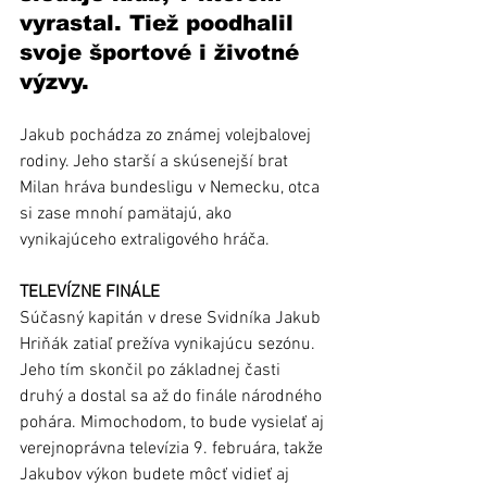
vyrastal. Tiež poodhalil 
svoje športové i životné 
výzvy.
Jakub pochádza zo známej volejbalovej 
rodiny. Jeho starší a skúsenejší brat 
Milan hráva bundesligu v Nemecku, otca 
si zase mnohí pamätajú, ako 
vynikajúceho extraligového hráča.
TELEVÍZNE FINÁLE
Súčasný kapitán v drese Svidníka Jakub 
Hriňák zatiaľ prežíva vynikajúcu sezónu. 
Jeho tím skončil po základnej časti 
druhý a dostal sa až do finále národného 
pohára. Mimochodom, to bude vysielať aj 
verejnoprávna televízia 9. februára, takže 
Jakubov výkon budete môcť vidieť aj 