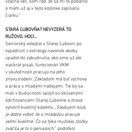
vzácna vec, som rád, že sa mi to podarilo 
a mám už aj v tejto kolónke zapísanú 
čiarku.“
STARÁ ĽUBOVŇA? NEVYZERÁ TO 
RUŽOVO, HOCI…
Seniorský volejbal v Starej Ľubovni po 
vypadnutí z extraligy navonok akoby 
upadol do zabudnutia, ako sme už ale 
viackrát písali, funkcionári VKM 
v skutočnosti pracujú na jeho 
znovuzrodení. Základom má byť výchova 
a práca s mladými nádejami. Tie by sa 
mali v budúcnosti spojiť so skúsenými 
odchovancami Starej Ľubovne a znova 
vytvoriť kvalitný kolektív. „
Sledujem klub, 
je dobre vidieť, že s mládežou pracuje 
veľmi kvalitne. Čo sa týka mužskej zložky, 
zväčša je to o peniazoch,
“ podotkol 