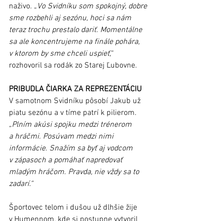
naživo. „
Vo Svidníku som spokojný, dobre 
sme rozbehli aj sezónu, hoci sa nám 
teraz trochu prestalo dariť. Momentálne 
sa ale koncentrujeme na finále pohára, 
v ktorom by sme chceli uspieť,
“ 
rozhovoril sa rodák zo Starej Ľubovne.
PRIBUDLA ČIARKA ZA REPREZENTÁCIU
V samotnom Svidníku pôsobí Jakub už 
piatu sezónu a v tíme patrí k pilierom. 
„Plním akúsi spojku medzi trénerom 
a hráčmi. Posúvam medzi nimi 
informácie. Snažím sa byť aj vodcom 
v zápasoch a pomáhať napredovať 
mladým hráčom. Pravda, nie vždy sa to 
zadarí.“
Športovec telom i dušou už dlhšie žije 
v Humennom, kde si postupne vytvoril 