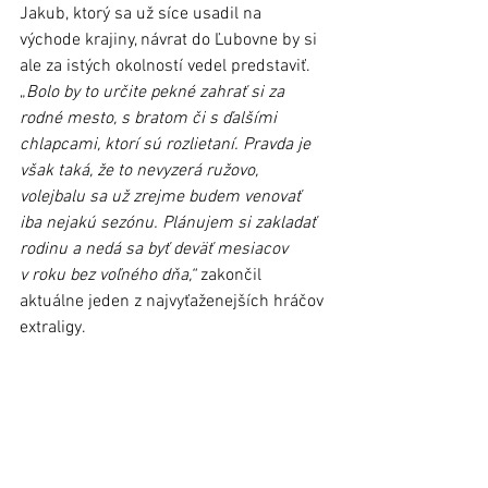
Jakub, ktorý sa už síce usadil na 
východe krajiny, návrat do Ľubovne by si 
ale za istých okolností vedel predstaviť. 
„
Bolo by to určite pekné zahrať si za 
rodné mesto, s bratom či s ďalšími 
chlapcami, ktorí sú rozlietaní. Pravda je 
však taká, že to nevyzerá ružovo, 
volejbalu sa už zrejme budem venovať 
iba nejakú sezónu. Plánujem si zakladať 
rodinu a nedá sa byť deväť mesiacov 
v roku bez voľného dňa,“
 zakončil 
aktuálne jeden z najvyťaženejších hráčov 
extraligy.