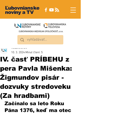
Ľubovnianske
noviny a TV
Redakcia ĽN
10. 3. 2024
Minut čtení: 5
IV. časť PRÍBEHU z
pera Pavla Mišenka:
Žigmundov pisár -
dozvuky stredoveku
(Za hradbami)
Začínalo sa leto Roku 
Pána 1376, keď ma otec 