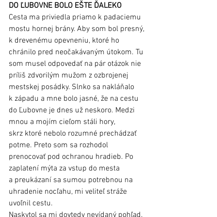
DO ĽUBOVNE BOLO EŠTE ĎALEKO
Cesta ma priviedla priamo k padaciemu 
mostu hornej brány. Aby som bol presný, 
k drevenému opevneniu, ktoré ho 
chránilo pred neočakávaným útokom. Tu 
som musel odpovedať na pár otázok nie 
príliš zdvorilým mužom z ozbrojenej 
mestskej posádky. Slnko sa nakláňalo 
k západu a mne bolo jasné, že na cestu 
do Ľubovne je dnes už neskoro. Medzi 
mnou a mojím cieľom stáli hory, 
skrz ktoré nebolo rozumné prechádzať 
potme. Preto som sa rozhodol 
prenocovať pod ochranou hradieb. Po 
zaplatení mýta za vstup do mesta 
a preukázaní sa sumou potrebnou na 
uhradenie nocľahu, mi veliteľ stráže 
uvoľnil cestu. 
Naskytol sa mi dovtedy nevídaný pohľad. 