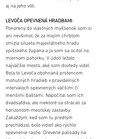
aj na jeho vôli.
LEVOČA OPEVNENÁ HRADBAMI
Ponorený do vlastných myšlienok som si 
ani nevšimol, že za mojím chrbtom 
zmizla silueta majestátneho hradu 
spišského župana a ja som sa ocitol na 
miernom pahorku. V údolí ležalo 
najväčšie mesto, aké som dovtedy videl. 
Bola to Levoča obohnaná prstencom 
mohutných hradieb v pravidelných 
intervaloch spevnených väčšími či 
menšími baštami. Napočítal som ich 
dvadsaťdva, ale niektoré sa strácali za 
horizontom mestskej zástavby. 
Zakaždým, keď som tu predtým 
prechádzal, bolo vidieť ako rýchlo 
opevnenie rastie. Drevené palisády na 