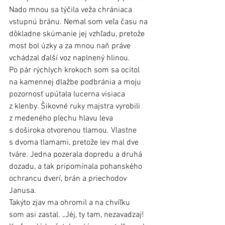
Nado mnou sa týčila veža chrániaca 
vstupnú bránu. Nemal som veľa času na 
dôkladne skúmanie jej vzhľadu, pretože 
most bol úzky a za mnou naň práve 
vchádzal ďalší voz naplnený hlinou. 
Po pár rýchlych krokoch som sa ocitol 
na kamennej dlažbe podbránia a moju 
pozornosť upútala lucerna visiaca 
z klenby. Šikovné ruky majstra vyrobili 
z medeného plechu hlavu leva 
s doširoka otvorenou tlamou. Vlastne 
s dvoma tlamami, pretože lev mal dve 
tváre. Jedna pozerala dopredu a druhá 
dozadu, a tak pripomínala pohanského 
ochrancu dverí, brán a priechodov 
Janusa.
Takýto zjav ma ohromil a na chvíľku 
som asi zastal. „Jéj, ty tam, nezavadzaj! 