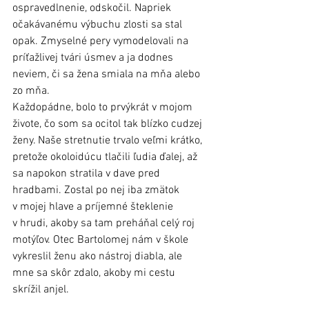
ospravedlnenie, odskočil. Napriek 
očakávanému výbuchu zlosti sa stal 
opak. Zmyselné pery vymodelovali na 
príťažlivej tvári úsmev a ja dodnes 
neviem, či sa žena smiala na mňa alebo 
zo mňa.
Každopádne, bolo to prvýkrát v mojom 
živote, čo som sa ocitol tak blízko cudzej 
ženy. Naše stretnutie trvalo veľmi krátko, 
pretože okoloidúcu tlačili ľudia ďalej, až 
sa napokon stratila v dave pred 
hradbami. Zostal po nej iba zmätok 
v mojej hlave a príjemné šteklenie 
v hrudi, akoby sa tam preháňal celý roj 
motýľov. Otec Bartolomej nám v škole 
vykreslil ženu ako nástroj diabla, ale 
mne sa skôr zdalo, akoby mi cestu 
skrížil anjel.