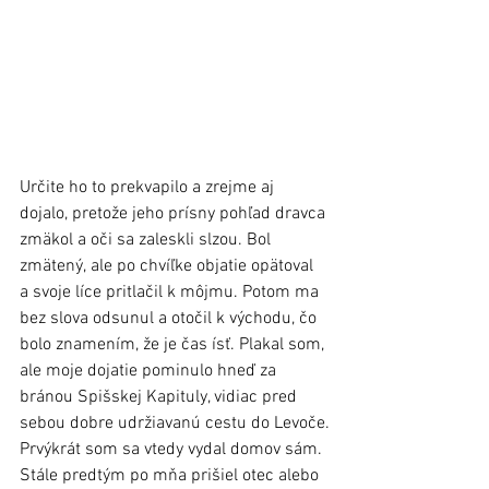
Určite ho to prekvapilo a zrejme aj 
dojalo, pretože jeho prísny pohľad dravca 
zmäkol a oči sa zaleskli slzou. Bol 
zmätený, ale po chvíľke objatie opätoval 
a svoje líce pritlačil k môjmu. Potom ma 
bez slova odsunul a otočil k východu, čo 
bolo znamením, že je čas ísť. Plakal som, 
ale moje dojatie pominulo hneď za 
bránou Spišskej Kapituly, vidiac pred 
sebou dobre udržiavanú cestu do Levoče.
Prvýkrát som sa vtedy vydal domov sám. 
Stále predtým po mňa prišiel otec alebo 