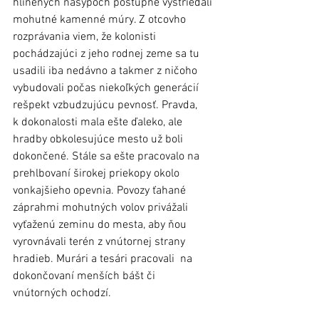
hlinených násypoch postupne vystriedali 
mohutné kamenné múry. Z otcovho 
rozprávania viem, že kolonisti 
pochádzajúci z jeho rodnej zeme sa tu 
usadili iba nedávno a takmer z ničoho 
vybudovali počas niekoľkých generácií 
rešpekt vzbudzujúcu pevnosť. Pravda, 
k dokonalosti mala ešte ďaleko, ale 
hradby obkolesujúce mesto už boli 
dokončené. Stále sa ešte pracovalo na 
prehlbovaní širokej priekopy okolo 
vonkajšieho opevnia. Povozy ťahané 
záprahmi mohutných volov privážali 
vyťaženú zeminu do mesta, aby ňou 
vyrovnávali terén z vnútornej strany 
hradieb. Murári a tesári pracovali  na 
dokončovaní menších bášt či 
vnútorných ochodzí. 