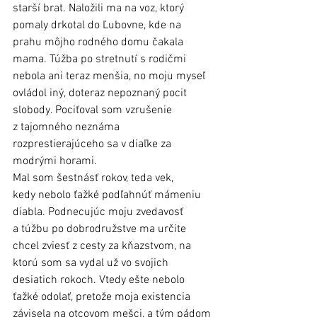
starší brat. Naložili ma na voz, ktorý 
pomaly drkotal do Ľubovne, kde na 
prahu môjho rodného domu čakala 
mama. Túžba po stretnutí s rodičmi 
nebola ani teraz menšia, no moju myseľ 
ovládol iný, doteraz nepoznaný pocit 
slobody. Pociťoval som vzrušenie 
z tajomného neznáma 
rozprestierajúceho sa v diaľke za 
modrými horami. 
Mal som šestnásť rokov, teda vek, 
kedy nebolo ťažké podľahnúť mámeniu 
diabla. Podnecujúc moju zvedavosť 
a túžbu po dobrodružstve ma určite 
chcel zviesť z cesty za kňazstvom, na 
ktorú som sa vydal už vo svojich 
desiatich rokoch. Vtedy ešte nebolo 
ťažké odolať, pretože moja existencia 
závisela na otcovom mešci, a tým pádom 