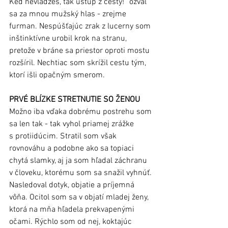
Keď nevládzeš, tak ustúp z cesty!“ ozval 
sa za mnou mužský hlas - zrejme 
furman. Nespúšťajúc zrak z lucerny som 
inštinktívne urobil krok na stranu, 
pretože v bráne sa priestor oproti mostu 
rozšíril. Nechtiac som skrížil cestu tým, 
ktorí išli opačným smerom. 
PRVÉ BLÍZKE STRETNUTIE SO ŽENOU
Možno iba vďaka dobrému postrehu som 
sa len tak - tak vyhol priamej zrážke 
s protiidúcim. Stratil som však 
rovnováhu a podobne ako sa topiaci 
chytá slamky, aj ja som hľadal záchranu 
v človeku, ktorému som sa snažil vyhnúť. 
Nasledoval dotyk, objatie a príjemná 
vôňa. Ocitol som sa v objatí mladej ženy, 
ktorá na mňa hľadela prekvapenými 
očami. Rýchlo som od nej, koktajúc 