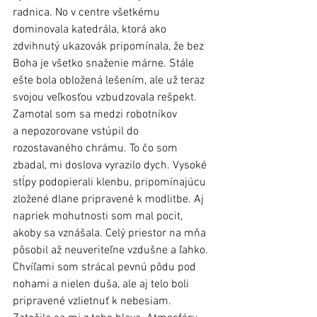
radnica. No v centre všetkému 
dominovala katedrála, ktorá ako 
zdvihnutý ukazovák pripomínala, že bez 
Boha je všetko snaženie márne. Stále 
ešte bola obložená lešením, ale už teraz 
svojou veľkosťou vzbudzovala rešpekt. 
Zamotal som sa medzi robotníkov 
a nepozorovane vstúpil do 
rozostavaného chrámu. To čo som 
zbadal, mi doslova vyrazilo dych. Vysoké 
stĺpy podopierali klenbu, pripomínajúcu 
zložené dlane pripravené k modlitbe. Aj 
napriek mohutnosti som mal pocit, 
akoby sa vznášala. Celý priestor na mňa 
pôsobil až neuveriteľne vzdušne a ľahko. 
Chvíľami som strácal pevnú pôdu pod 
nohami a nielen duša, ale aj telo boli 
pripravené vzlietnuť k nebesiam. 