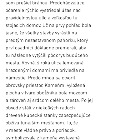
som prešiel bránou. Predchádzajúce 
očarenie rýchlo vystriedal úžas nad 
pravidelnosťou ulíc a veľkosťou tu 
stojacich domov. Už na prvý pohľad bola 
jasné, že všetky stavby vyrástli na 
predtým nezastavanom pahorku, ktorý 
prví osadníci dôkladne premerali, aby 
tu následne vytýčili pôdorys budúceho 
mesta. Rovná, široká ulica lemovaná 
hrazdenými domami ma priviedla na 
námestie. Predo mnou sa otvoril 
obrovský priestor. Kameňmi vyložená 
plocha v tvare obdĺžnika bola mozgom 
a zároveň aj srdcom celého mesta. Po jej 
obvode stáli v niekoľkých radoch 
drevené kupecké stánky zabezpečujúce 
obživu tunajším mešťanom. To, že 
v meste vládne právo a poriadok, 
symbolizovala z kameňa vystavaná 