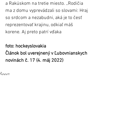
a Rakúskom na tretie miesto. „Rodičia 
ma z domu vyprevádzali so slovami: Hraj 
so srdcom a nezabudni, aká je to česť 
reprezentovať krajinu, odkiaľ máš 
korene. Aj preto patrí vďaka 
foto: hockeyslovakia
Článok bol uverejnený v Ľubovnianskych 
novinách č. 17 (4. máj 2022) 
Šport
Regióny
Stará Ľubovňa
Zobrazit vše
Nejnovější příspěvky