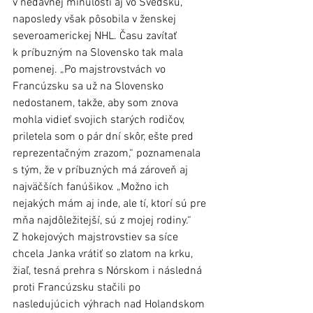
v nedávnej minulosti aj vo Švédsku, 
naposledy však pôsobila v ženskej 
severoamerickej NHL. Času zavítať 
k príbuzným na Slovensko tak mala 
pomenej. „Po majstrovstvách vo 
Francúzsku sa už na Slovensko 
nedostanem, takže, aby som znova 
mohla vidieť svojich starých rodičov, 
priletela som o pár dní skôr, ešte pred 
reprezentačným zrazom,“ poznamenala 
s tým, že v príbuzných má zároveň aj 
najväčších fanúšikov. „Možno ich 
nejakých mám aj inde, ale tí, ktorí sú pre 
mňa najdôležitejší, sú z mojej rodiny.“
Z hokejových majstrovstiev sa síce 
chcela Janka vrátiť so zlatom na krku, 
žiaľ, tesná prehra s Nórskom i následná 
proti Francúzsku stačili po 
nasledujúcich výhrach nad Holandskom 