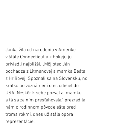
Janka žila od narodenia v Amerike 
v štáte Connecticut a k hokeju ju 
priviedli najbližší. „Môj otec Ján 
pochádza z Litmanovej a mamka Beáta 
z Hriňovej. Spoznali sa na Slovensku, no 
krátko po zoznámení otec odišiel do 
USA. Neskôr k sebe pozval aj mamku 
a tá sa za ním presťahovala,“ prezradila 
nám o rodinnom pôvode ešte pred 
troma rokmi, dnes už stála opora 
reprezentácie. 