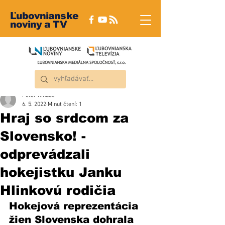
Ľubovnianske
noviny a TV
Peter Rindoš
6. 5. 2022
Minut čtení: 1
Hraj so srdcom za
Slovensko! -
odprevádzali
hokejistku Janku
Hlinkovú rodičia
Hokejová reprezentácia 
žien Slovenska dohrala 