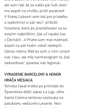
ale som rád, že sa našlo pár ľudí, ktorí 
ma aspoň na chvíľku prišli pozdraviť. 
V Starej Ľubovni som bol pre priateľku 
a vyzdvihnúť si pár vecí,“ priblížil 
futsalista, ktorý po presťahovaní sa so 
svojimi najbližšími, žije už nejaký čas 
v Čechách. „V Prahe som mal možnosť, 
aspoň na pár hodín vidieť všetkých 
členov rodiny. Rád by som s nimi strávil 
viac času, ale môj harmonogram to, žiaľ, 
nedovoľoval,“ povedal náš legionár, 
VYRADENIE BARCELONY A HONOR 
HRÁČA MESIACA
Tomáša čakal krátko po príchode do 
Španielska ďalší zápas La Ligy. Jeho 
Santa Coloma tentoraz cestovala na 
palubovku vedúceho Levante. Hoci 