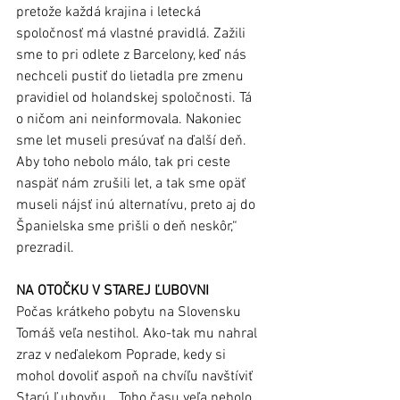
pretože každá krajina i letecká 
spoločnosť má vlastné pravidlá. Zažili 
sme to pri odlete z Barcelony, keď nás 
nechceli pustiť do lietadla pre zmenu 
pravidiel od holandskej spoločnosti. Tá 
o ničom ani neinformovala. Nakoniec 
sme let museli presúvať na ďalší deň. 
Aby toho nebolo málo, tak pri ceste 
naspäť nám zrušili let, a tak sme opäť 
museli nájsť inú alternatívu, preto aj do 
Španielska sme prišli o deň neskôr,“ 
prezradil.  
NA OTOČKU V STAREJ ĽUBOVNI 
Počas krátkeho pobytu na Slovensku 
Tomáš veľa nestihol. Ako-tak mu nahral 
zraz v neďalekom Poprade, kedy si 
mohol dovoliť aspoň na chvíľu navštíviť 
Starú Ľubovňu. „Toho času veľa nebolo, 