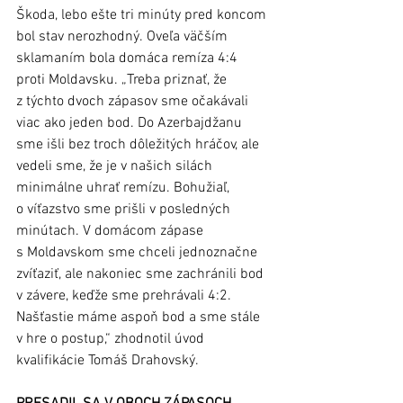
Škoda, lebo ešte tri minúty pred koncom 
bol stav nerozhodný. Oveľa väčším 
sklamaním bola domáca remíza 4:4 
proti Moldavsku. „Treba priznať, že 
z týchto dvoch zápasov sme očakávali 
viac ako jeden bod. Do Azerbajdžanu 
sme išli bez troch dôležitých hráčov, ale 
vedeli sme, že je v našich silách 
minimálne uhrať remízu. Bohužiaľ, 
o víťazstvo sme prišli v posledných 
minútach. V domácom zápase 
s Moldavskom sme chceli jednoznačne 
zvíťaziť, ale nakoniec sme zachránili bod 
v závere, keďže sme prehrávali 4:2. 
Našťastie máme aspoň bod a sme stále 
v hre o postup,“ zhodnotil úvod 
kvalifikácie Tomáš Drahovský. 