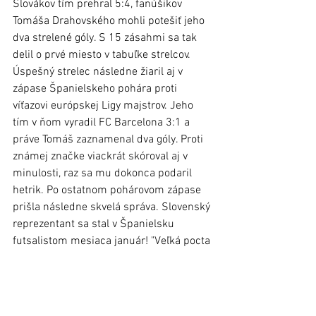
Slovákov tím prehral 5:4, fanúšikov 
Tomáša Drahovského mohli potešiť jeho 
dva strelené góly. S 15 zásahmi sa tak 
delil o prvé miesto v tabuľke strelcov. 
Úspešný strelec následne žiaril aj v 
zápase Španielskeho pohára proti 
víťazovi európskej Ligy majstrov. Jeho 
tím v ňom vyradil FC Barcelona 3:1 a 
práve Tomáš zaznamenal dva góly. Proti 
známej značke viackrát skóroval aj v 
minulosti, raz sa mu dokonca podaril 
hetrik. Po ostatnom pohárovom zápase 
prišla následne skvelá správa. Slovenský 
reprezentant sa stal v Španielsku 
futsalistom mesiaca január! "Veľká pocta 
pre mňa," okomentoval ocenenie. 
Peter Rindoš, foto: futsalslovakia, archív 
TD