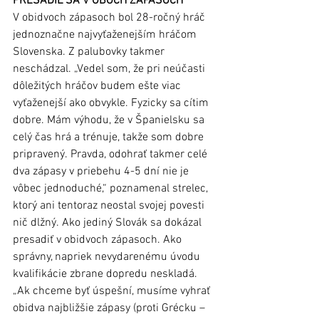
PRESADIL SA V OBOCH ZÁPASOCH 
V obidvoch zápasoch bol 28-ročný hráč 
jednoznačne najvyťaženejším hráčom 
Slovenska. Z palubovky takmer 
neschádzal. „Vedel som, že pri neúčasti 
dôležitých hráčov budem ešte viac 
vyťaženejší ako obvykle. Fyzicky sa cítim 
dobre. Mám výhodu, že v Španielsku sa 
celý čas hrá a trénuje, takže som dobre 
pripravený. Pravda, odohrať takmer celé 
dva zápasy v priebehu 4-5 dní nie je 
vôbec jednoduché,“ poznamenal strelec, 
ktorý ani tentoraz neostal svojej povesti 
nič dlžný. Ako jediný Slovák sa dokázal 
presadiť v obidvoch zápasoch. Ako 
správny, napriek nevydarenému úvodu 
kvalifikácie zbrane dopredu neskladá. 
„Ak chceme byť úspešní, musíme vyhrať 
obidva najbližšie zápasy (proti Grécku – 