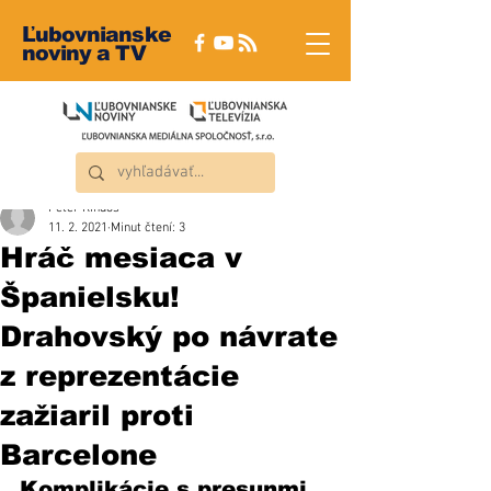
Ľubovnianske
noviny a TV
Peter Rindoš
11. 2. 2021
Minut čtení: 3
Hráč mesiaca v
Španielsku!
Drahovský po návrate
z reprezentácie
zažiaril proti
Barcelone
Komplikácie s presunmi 