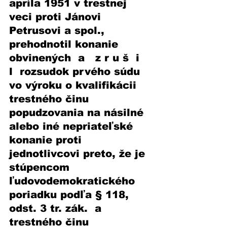
apríla 1951 v trestnej 
veci proti Jánovi 
Petrusovi a spol., 
prehodnotil konanie 
obvinených  a   z r u š  i 
l  rozsudok prvého súdu 
vo výroku o kvalifikácii 
trestného činu 
popudzovania na násilné 
alebo iné nepriateľské 
konanie proti 
jednotlivcovi preto, že je 
stúpencom 
ľudovodemokratického 
poriadku podľa § 118, 
odst. 3 tr. zák.  a  
trestného činu 