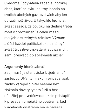
uvedomelí obyvatelia zapadlej horskej 
obce, ktorí od svitu do tmy lopotia na 
svojich úbohých gazdovstvách aby len 
udržali holý život. U takýchto ľudí platí 
zvlášť zásada, že politiku na dedine treba 
robiť v dorozumení s celou masou 
malých a stredných roľníkov. Význam 
a účel každej politickej akcie má byť 
zvlášť trpezlive vysvetlený aby sa mohli 
sami presvedčiť o správnosti akcie.“
Argumenty, ktoré zabrali 
Zaujímavé je stanovisko k „jednaniu“ 
zástupcu ONV: „V nijakom prípade však 
žiadny verejný činiteľ nesmie bez 
získania dôvery týchto ľudí a bez 
náležitej presvedčovacej akcie pristúpiť 
k prevedeniu nejakého opatrenia, keď 
v účelnosti opatrenie nie je náležite 