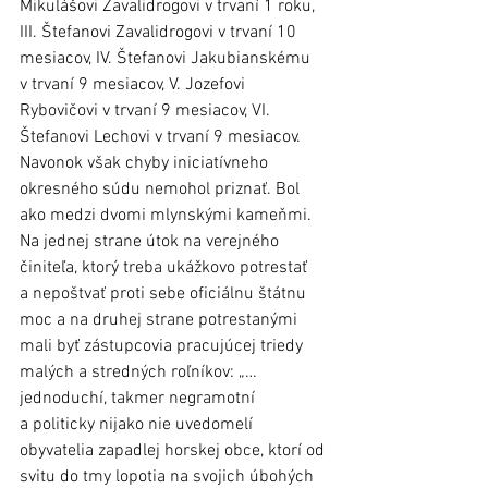
Mikulášovi Zavalidrogovi v trvaní 1 roku, 
III. Štefanovi Zavalidrogovi v trvaní 10 
mesiacov, IV. Štefanovi Jakubianskému 
v trvaní 9 mesiacov, V. Jozefovi 
Rybovičovi v trvaní 9 mesiacov, VI. 
Štefanovi Lechovi v trvaní 9 mesiacov.
Navonok však chyby iniciatívneho 
okresného súdu nemohol priznať. Bol 
ako medzi dvomi mlynskými kameňmi. 
Na jednej strane útok na verejného 
činiteľa, ktorý treba ukážkovo potrestať 
a nepoštvať proti sebe oficiálnu štátnu 
moc a na druhej strane potrestanými 
mali byť zástupcovia pracujúcej triedy 
malých a stredných roľníkov: „…
jednoduchí, takmer negramotní 
a politicky nijako nie uvedomelí 
obyvatelia zapadlej horskej obce, ktorí od 
svitu do tmy lopotia na svojich úbohých 