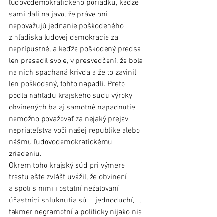
ľudovodemokratického poriadku, keďže 
sami dali na javo, že práve oni 
nepovažujú jednanie poškodeného 
z hľadiska ľudovej demokracie za 
neprípustné, a keďže poškodený predsa 
len presadil svoje, v presvedčení, že bola 
na nich spáchaná krivda a že to zavinil 
len poškodený, tohto napadli. Preto 
podľa náhľadu krajského súdu výroky 
obvinených ba aj samotné napadnutie 
nemožno považovať za nejaký prejav 
nepriateľstva voči našej republike alebo 
nášmu ľudovodemokratickému 
zriadeniu.
Okrem toho krajský súd pri výmere 
trestu ešte zvlášť uvážil, že obvinení 
a spoli s nimi i ostatní nežalovaní 
účastníci shluknutia sú…, jednoduchí,…, 
takmer negramotní a politicky nijako nie 