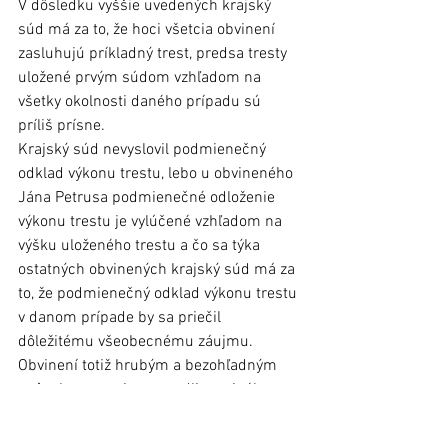
V dôsledku vyššie uvedených krajský 
súd má za to, že hoci všetcia obvinení 
zasluhujú príkladný trest, predsa tresty 
uložené prvým súdom vzhľadom na 
všetky okolnosti daného prípadu sú 
príliš prísne.
Krajský súd nevyslovil podmienečný 
odklad výkonu trestu, lebo u obvineného 
Jána Petrusa podmienečné odloženie 
výkonu trestu je vylúčené vzhľadom na 
výšku uloženého trestu a čo sa týka 
ostatných obvinených krajský súd má za 
to, že podmienečný odklad výkonu trestu 
v danom prípade by sa priečil 
dôležitému všeobecnému záujmu. 
Obvinení totiž hrubým a bezohľadným 
spôsobom verejne napadli verejného 
činiteľa pri výkone jeho ťažkej 
a zodpovednej funkcie a preto výkon 