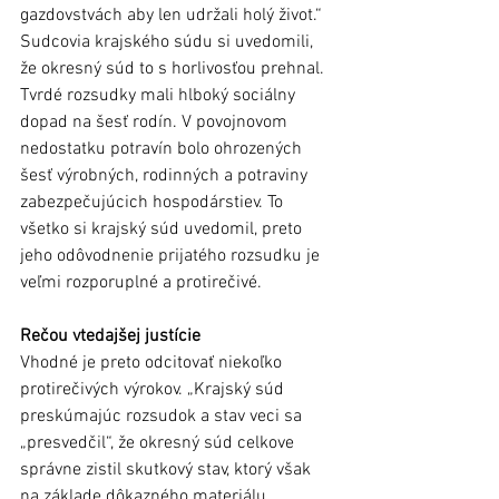
gazdovstvách aby len udržali holý život.“
Sudcovia krajského súdu si uvedomili, 
že okresný súd to s horlivosťou prehnal. 
Tvrdé rozsudky mali hlboký sociálny 
dopad na šesť rodín. V povojnovom 
nedostatku potravín bolo ohrozených 
šesť výrobných, rodinných a potraviny 
zabezpečujúcich hospodárstiev. To 
všetko si krajský súd uvedomil, preto 
jeho odôvodnenie prijatého rozsudku je 
veľmi rozporuplné a protirečivé.
Rečou vtedajšej justície
Vhodné je preto odcitovať niekoľko 
protirečivých výrokov. „Krajský súd 
preskúmajúc rozsudok a stav veci sa 
„presvedčil“, že okresný súd celkove 
správne zistil skutkový stav, ktorý však 
na základe dôkazného materiálu 