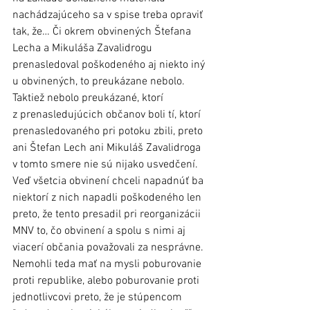
nachádzajúceho sa v spise treba opraviť 
tak, že… Či okrem obvinených Štefana 
Lecha a Mikuláša Zavalidrogu 
prenasledoval poškodeného aj niekto iný 
u obvinených, to preukázane nebolo. 
Taktiež nebolo preukázané, ktorí 
z prenasledujúcich občanov boli tí, ktorí 
prenasledovaného pri potoku zbili, preto 
ani Štefan Lech ani Mikuláš Zavalidroga 
v tomto smere nie sú nijako usvedčení.
Veď všetcia obvinení chceli napadnúť ba 
niektorí z nich napadli poškodeného len 
preto, že tento presadil pri reorganizácii 
MNV to, čo obvinení a spolu s nimi aj 
viacerí občania považovali za nesprávne. 
Nemohli teda mať na mysli poburovanie 
proti republike, alebo poburovanie proti 
jednotlivcovi preto, že je stúpencom 