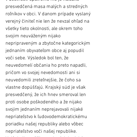
presvedčená masa malých a stredných 
roľníkov v obci. V danom prípade vyslaný 
verejný činiteľ nie len že nevzal ohľad na 
všetky tieto okolnosti, ale okrem toho 
svojim neuváženým nijako 
nepripraveným a zbytočne kategorickým 
jednaním obyvateľom obce aj popudil 
voči sebe. Výsledok bol ten, že 
neuvedomelí občania ho preto napadli, 
pričom vo svojej nevedomosti ani si 
neuvedomili zreteľnejšie, že čoho sa 
vlastne dopúšťajú. Krajský súd je však 
presvedčený, že ich hnev smeroval len 
proti osobe poškodeného a že nijako 
svojim jednaním neprejavovali nijaké 
nepriateľstvo k ľudovodemokratickému 
poriadku našej republiky alebo vôbec 
nepriateľstvo voči našej republike.