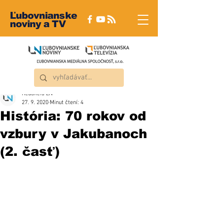
Ľubovnianske
noviny a TV
Redakcia ĽN
27. 9. 2020
Minut čtení: 4
História: 70 rokov od
vzbury v Jakubanoch
(2. časť)