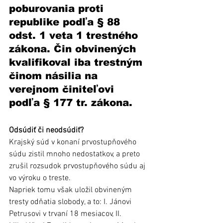
poburovania proti 
republike podľa § 88 
odst. 1 veta 1 trestného  
zákona. Čin obvinených 
kvalifikoval iba trestným 
činom násilia na 
verejnom činiteľovi  
podľa § 177 tr. zákona.
Odsúdiť či neodsúdiť?
Krajský súd v konaní prvostupňového 
súdu zistil mnoho nedostatkov, a preto 
zrušil rozsudok prvostupňového súdu aj 
vo výroku o treste.
Napriek tomu však uložil obvineným 
tresty odňatia slobody, a to: I. Jánovi 
Petrusovi v trvaní 18 mesiacov, II. 