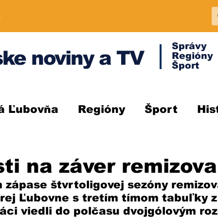
A
Správy
ke noviny a TV
Regióny
Šport
á Ľubovňa
Regióny
Šport
His
sti na záver remizova
zápase štvrtoligovej sezóny remizova
rej Ľubovne s tretím tímom tabuľky z
áci viedli do polčasu dvojgólovým roz