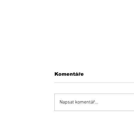
Komentáře
Napsat komentář...
Inšpiratívny príbeh:
Miňo súťaží aj proti
zdravým a bojuje o