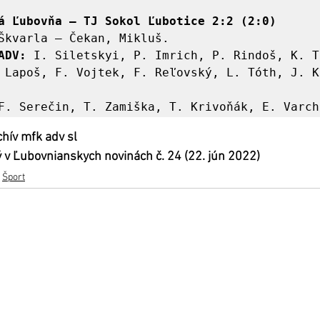
á Ľubovňa – TJ Sokol Ľubotice 2:2 (2:0)

ADV:
 I. Siletskyi, P. Imrich, P. Rindoš, K. T
 Lapoš, F. Vojtek, F. Reľovský, L. Tóth, J. K
chív mfk adv sl
 v Ľubovnianskych novinách č. 24 (22. jún 2022)
Šport