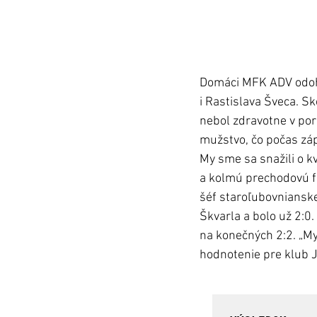
Domáci MFK ADV odohra
i Rastislava Šveca. Sk
nebol zdravotne v por
mužstvo, čo počas zápa
My sme sa snažili o kv
a kolmú prechodovú fá
šéf staroľubovnianske
Škvarla a bolo už 2:0.
na konečných 2:2. „My
hodnotenie pre klub J