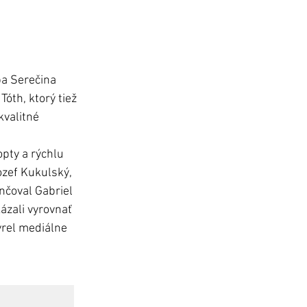
pa Serečina 
Tóth, ktorý tiež 
valitné 
pty a rýchlu 
ozef Kukulský, 
nčoval Gabriel 
ázali vyrovnať 
vrel mediálne 