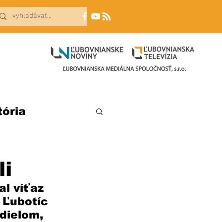
tória
li
l víťaz 
 Ľubotíc 
dielom, 