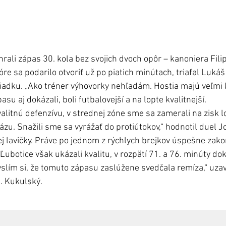
li zápas 30. kola bez svojich dvoch opôr – kanoniera Fili
óre sa podarilo otvoriť už po piatich minútach, triafal Lukáš 
iadku. „Ako tréner výhovorky nehľadám. Hostia majú veľmi k
su aj dokázali, boli futbalovejší a na lopte kvalitnejší. 
alitnú defenzívu, v strednej zóne sme sa zamerali na zisk lo
zu. Snažili sme sa vyrážať do protiútokov,“ hodnotil duel J
j lavičky. Práve po jednom z rýchlych brejkov úspešne zako
 Ľubotice však ukázali kvalitu, v rozpätí 71. a 76. minúty dok
slím si, že tomuto zápasu zaslúžene svedčala remíza,“ uza
. Kukulský.  