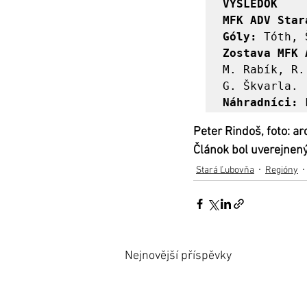
VÝSLEDOK

MFK ADV Star
Góly:
Zostava MFK 
M. Rabík, R.
Náhradníci:
Peter Rindoš, foto: ar
Článok bol uverejnený
Stará Ľubovňa
Regióny
Nejnovější příspěvky