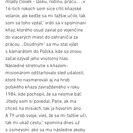
mladý človek - lásku, rodinu, prácu... „v 
16-tich rokoch som síce cítil kňazské 
volanie, ale keďže sa mi ťažšie učilo, tak 
som sa toho vzdal,“ vráti sa v spomínaní 
kňaz, ktorého osud zavial po vojenčine 
do viacerých miest do zahraničia za 
prácou. „Osudným“ sa mu stal výlet 
s kamarátom do Poľska, kde sa znovu 
začal ozývať jeho vnútorný hlas. 
Následné stretnutie s kňazom-
misionárom odštartovalo sled udalostí, 
ktoré ho nasmerovali aj na hrob 
poľského kňaza zavraždeného v roku 
1984, kde pochopil, že sa nesmie báť. 
„Vtedy som si povedal, Pane, ak ma 
chceš na misiách, tak ja hovorím áno. 
A TY urob svoje, vieš, že sa mi ťažšie učí, 
tak mi ukáž cestu,“ spomína dnes už 
s úsmevom, ako sa mu následne akoby 