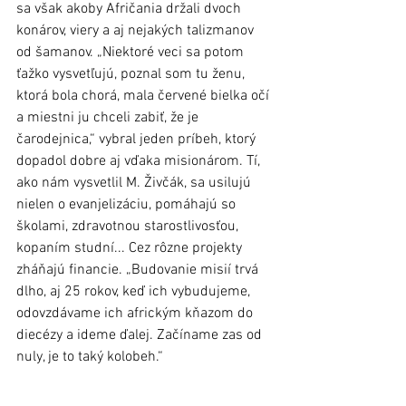
sa však akoby Afričania držali dvoch 
konárov, viery a aj nejakých talizmanov 
od šamanov. „Niektoré veci sa potom 
ťažko vysvetľujú, poznal som tu ženu, 
ktorá bola chorá, mala červené bielka očí 
a miestni ju chceli zabiť, že je 
čarodejnica,“ vybral jeden príbeh, ktorý 
dopadol dobre aj vďaka misionárom. Tí, 
ako nám vysvetlil M. Živčák, sa usilujú 
nielen o evanjelizáciu, pomáhajú so 
školami, zdravotnou starostlivosťou, 
kopaním studní... Cez rôzne projekty 
zháňajú financie. „Budovanie misií trvá 
dlho, aj 25 rokov, keď ich vybudujeme, 
odovzdávame ich africkým kňazom do 
diecézy a ideme ďalej. Začíname zas od 
nuly, je to taký kolobeh.“   