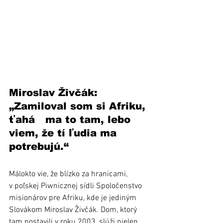
Miroslav Živčák:  
„Zamiloval som si Afriku, 
ťahá   ma to tam, lebo 
viem, že tí ľudia ma 
potrebujú.“
Málokto vie, že blízko za hranicami, 
v poľskej Piwnicznej sídli Spoločenstvo 
misionárov pre Afriku, kde je jediným 
Slovákom Miroslav Živčák. Dom, ktorý 
tam postavili v roku 2003, slúži nielen 