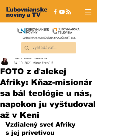
Ľubovnianske
noviny a TV
Mgr. Helena Musalová
24. 10. 2021
Minut čtení: 5
FOTO z ďalekej
Afriky: Kňaz-misionár
sa bál teológie u nás,
napokon ju vyštudoval
až v Keni
Vzdialený svet Afriky 
s jej prívetivou 