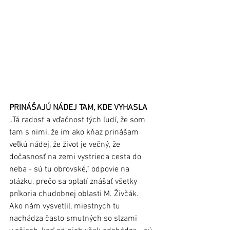
PRINÁŠAJÚ NÁDEJ TAM, KDE VYHASLA
„Tá radosť a vďačnosť tých ľudí, že som 
tam s nimi, že im ako kňaz prinášam 
veľkú nádej, že život je večný, že 
dočasnosť na zemi vystrieda cesta do 
neba - sú tu obrovské,“ odpovie na 
otázku, prečo sa oplatí znášať všetky 
príkoria chudobnej oblasti M. Živčák. 
Ako nám vysvetlil, miestnych tu 
nachádza často smutných so slzami 