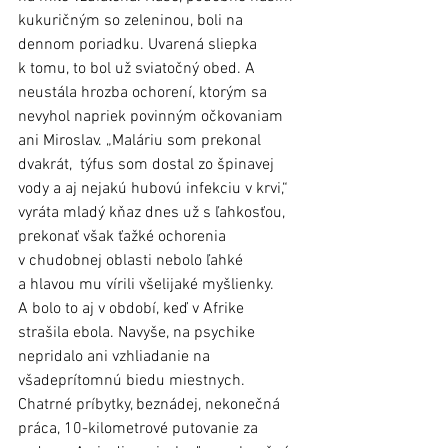
kukuričným so zeleninou, boli na 
dennom poriadku. Uvarená sliepka 
k tomu, to bol už sviatočný obed. A 
neustála hrozba ochorení, ktorým sa 
nevyhol napriek povinným očkovaniam 
ani Miroslav. „Maláriu som prekonal 
dvakrát,  týfus som dostal zo špinavej 
vody a aj nejakú hubovú infekciu v krvi,“ 
vyráta mladý kňaz dnes už s ľahkosťou, 
prekonať však ťažké ochorenia 
v chudobnej oblasti nebolo ľahké 
a hlavou mu vírili všelijaké myšlienky. 
A bolo to aj v období, keď v Afrike 
strašila ebola. Navyše, na psychike 
nepridalo ani vzhliadanie na 
všadeprítomnú biedu miestnych. 
Chatrné príbytky, beznádej, nekonečná 
práca, 10-kilometrové putovanie za 