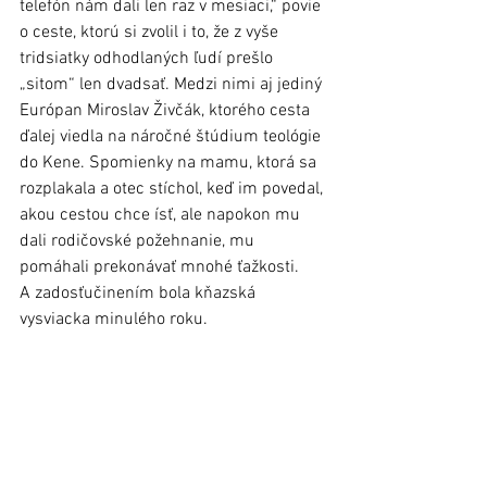
telefón nám dali len raz v mesiaci,“ povie 
o ceste, ktorú si zvolil i to, že z vyše 
tridsiatky odhodlaných ľudí prešlo 
„sitom“ len dvadsať. Medzi nimi aj jediný 
Európan Miroslav Živčák, ktorého cesta 
ďalej viedla na náročné štúdium teológie 
do Kene. Spomienky na mamu, ktorá sa 
rozplakala a otec stíchol, keď im povedal, 
akou cestou chce ísť, ale napokon mu 
dali rodičovské požehnanie, mu 
pomáhali prekonávať mnohé ťažkosti. 
A zadosťučinením bola kňazská 
vysviacka minulého roku.   