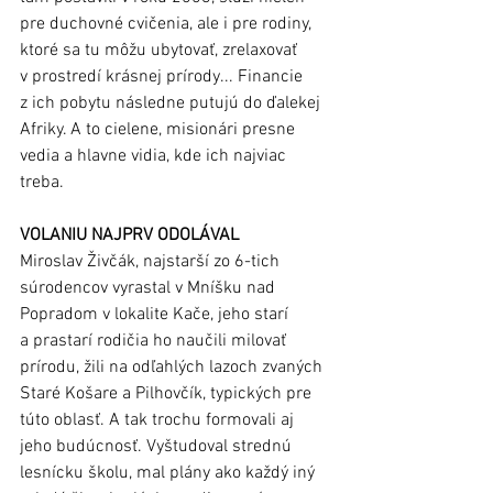
pre duchovné cvičenia, ale i pre rodiny, 
ktoré sa tu môžu ubytovať, zrelaxovať 
v prostredí krásnej prírody... Financie 
z ich pobytu následne putujú do ďalekej 
Afriky. A to cielene, misionári presne 
vedia a hlavne vidia, kde ich najviac 
treba.
VOLANIU NAJPRV ODOLÁVAL
Miroslav Živčák, najstarší zo 6-tich 
súrodencov vyrastal v Mníšku nad 
Popradom v lokalite Kače, jeho starí 
a prastarí rodičia ho naučili milovať 
prírodu, žili na odľahlých lazoch zvaných 
Staré Košare a Pilhovčík, typických pre 
túto oblasť. A tak trochu formovali aj 
jeho budúcnosť. Vyštudoval strednú 
lesnícku školu, mal plány ako každý iný 