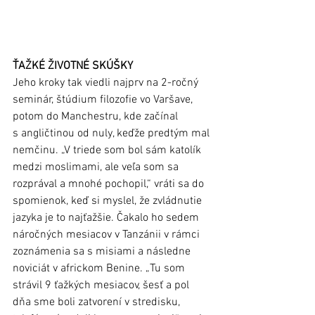
ŤAŽKÉ ŽIVOTNÉ SKÚŠKY
Jeho kroky tak viedli najprv na 2-ročný 
seminár, štúdium filozofie vo Varšave, 
potom do Manchestru, kde začínal 
s angličtinou od nuly, keďže predtým mal 
nemčinu. „V triede som bol sám katolík 
medzi moslimami, ale veľa som sa 
rozprával a mnohé pochopil,“ vráti sa do 
spomienok, keď si myslel, že zvládnutie 
jazyka je to najťažšie. Čakalo ho sedem 
náročných mesiacov v Tanzánii v rámci 
zoznámenia sa s misiami a následne 
noviciát v africkom Benine. „Tu som 
strávil 9 ťažkých mesiacov, šesť a pol 
dňa sme boli zatvorení v stredisku, 