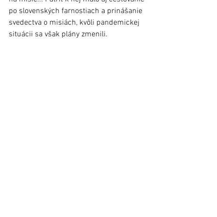
po slovenských farnostiach a prinášanie 
svedectva o misiách, kvôli pandemickej 
situácii sa však plány zmenili.
Nateraz sa chce aj zdokonaliť 
v svahilčine a čaká ho aj cesta k 
Masajom. Veľmi sa ale teší, lebo verí, že 
toto poslanie má veľký zmysel 
a povzbudzuje tých, ktorí cítia podobné 
volanie ako on kedysi – aby sa nebáli, 
lebo ak má Boh svoje plány, cestu im 
ukáže.  