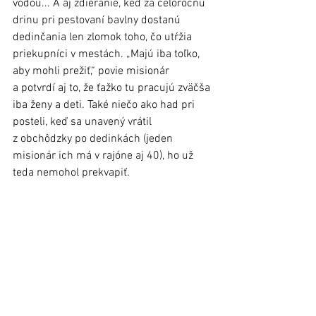
vodou... A aj zdieranie, keď za celoročnú 
drinu pri pestovaní bavlny dostanú 
dedinčania len zlomok toho, čo utŕžia 
priekupníci v mestách. „Majú iba toľko, 
aby mohli prežiť,“ povie misionár 
a potvrdí aj to, že ťažko tu pracujú zväčša 
iba ženy a deti. Také niečo ako had pri 
posteli, keď sa unavený vrátil 
z obchôdzky po dedinkách (jeden 
misionár ich má v rajóne aj 40), ho už 
teda nemohol prekvapiť.