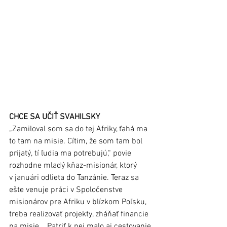
CHCE SA UČIŤ SVAHILSKY
„Zamiloval som sa do tej Afriky, ťahá ma 
to tam na misie. Cítim, že som tam bol 
prijatý, tí ľudia ma potrebujú,“ povie 
rozhodne mladý kňaz-misionár, ktorý 
v januári odlieta do Tanzánie. Teraz sa 
ešte venuje práci v Spoločenstve 
misionárov pre Afriku v blízkom Poľsku, 
treba realizovať projekty, zháňať financie 
na misie... Patriť k nej malo aj cestovanie 