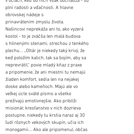
v očiach, keď od nich však odchádza - sú 
plní radosti a vďačnosti. A hlavne 
obrovskej nádeje s 
prinavrátením zmyslu života.
Našincovi neprekáža ani to, ako vyzerá 
kostol - to je zväčša len malá budova 
s hlinenými stenami, strechou z tenkého 
plechu... „Oltár je niekedy taký krivý, že 
keď položím kalich, tak sa bojím, aby sa 
neprevrátil,“ povie mladý kňaz z praxe 
a pripomenie, že ani miestni tu nemajú 
žiaden komfort, sedia len na nejakej 
doske alebo kameňoch. Majú ale vo 
veľkej úcte sväté písmo a všetko 
prežívajú emotívnejšie. Ako priblíži 
misionár, kresťanstvo v nich dozrieva 
postupne, niekedy tu krstia naraz aj 30 
ľudí rôznych vekových skupín, učia ich 
monogamii... Ako ale pripomenul, občas 