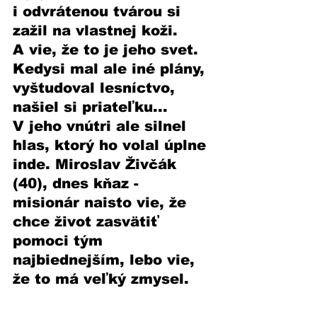
i odvrátenou tvárou si 
zažil na vlastnej koži. 
A vie, že to je jeho svet. 
Kedysi mal ale iné plány, 
vyštudoval lesníctvo, 
našiel si priateľku... 
V jeho vnútri ale silnel 
hlas, ktorý ho volal úplne 
inde. Miroslav Živčák 
(40), dnes kňaz - 
misionár naisto vie, že 
chce život zasvätiť 
pomoci tým 
najbiednejším, lebo vie, 
že to má veľký zmysel. 