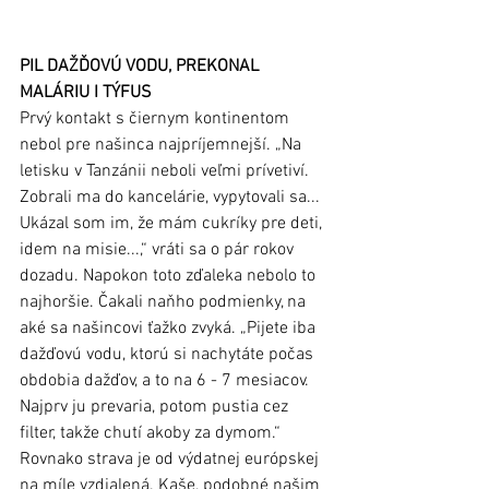
PIL DAŽĎOVÚ VODU, PREKONAL 
MALÁRIU I TÝFUS
Prvý kontakt s čiernym kontinentom 
nebol pre našinca najpríjemnejší. „Na 
letisku v Tanzánii neboli veľmi prívetiví. 
Zobrali ma do kancelárie, vypytovali sa... 
Ukázal som im, že mám cukríky pre deti, 
idem na misie...,“ vráti sa o pár rokov 
dozadu. Napokon toto zďaleka nebolo to 
najhoršie. Čakali naňho podmienky, na 
aké sa našincovi ťažko zvyká. „Pijete iba 
dažďovú vodu, ktorú si nachytáte počas 
obdobia dažďov, a to na 6 - 7 mesiacov. 
Najprv ju prevaria, potom pustia cez 
filter, takže chutí akoby za dymom.“ 
Rovnako strava je od výdatnej európskej 
na míle vzdialená. Kaše, podobné našim 