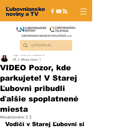
Ľubovnianske
noviny a TV
Mgr. Helena Musalová
29. 1.
Minut čtení: 1
VIDEO Pozor, kde
parkujete! V Starej
Ľubovni pribudli
ďalšie spoplatnené
miesta
Aktualizováno:
2. 2.
Vodiči v Starej Ľubovni si 