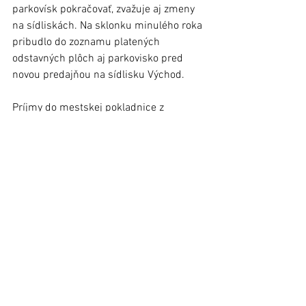
parkovísk pokračovať, zvažuje aj zmeny 
na sídliskách. Na sklonku minulého roka 
pribudlo do zoznamu platených 
odstavných plôch aj parkovisko pred 
novou predajňou na sídlisku Východ. 
Príjmy do mestskej pokladnice z 
parkovania (okolo 200-tisíc ročne, 
vrátane parkoviska v podhradí) chce 
radnica prioritne vložiť do rozširovania a 
rekonštrukcie mestských parkovísk.   
foto.: Jozef Majerniček, MsÚ
Stará Ľubovňa