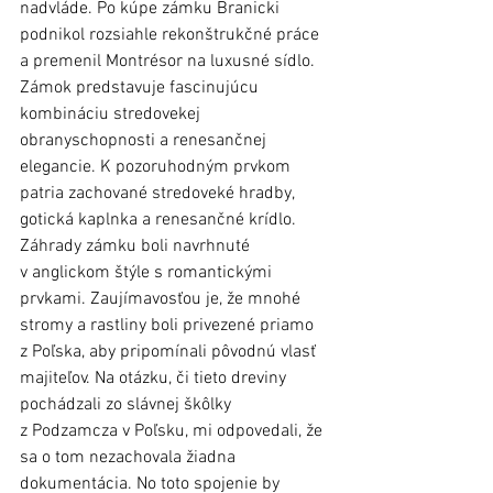
nadvláde. Po kúpe zámku Branicki 
podnikol rozsiahle rekonštrukčné práce 
a premenil Montrésor na luxusné sídlo. 
Zámok predstavuje fascinujúcu 
kombináciu stredovekej 
obranyschopnosti a renesančnej 
elegancie. K pozoruhodným prvkom 
patria zachované stredoveké hradby, 
gotická kaplnka a renesančné krídlo. 
Záhrady zámku boli navrhnuté 
v anglickom štýle s romantickými 
prvkami. Zaujímavosťou je, že mnohé 
stromy a rastliny boli privezené priamo 
z Poľska, aby pripomínali pôvodnú vlasť 
majiteľov. Na otázku, či tieto dreviny 
pochádzali zo slávnej škôlky 
z Podzamcza v Poľsku, mi odpovedali, že 
sa o tom nezachovala žiadna 
dokumentácia. No toto spojenie by 