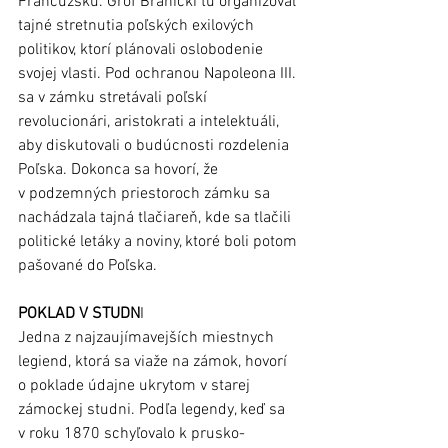
Francúzsku. Gróf Branicki tu organizoval 
tajné stretnutia poľských exilových 
politikov, ktorí plánovali oslobodenie 
svojej vlasti. Pod ochranou Napoleona III. 
sa v zámku stretávali poľskí 
revolucionári, aristokrati a intelektuáli, 
aby diskutovali o budúcnosti rozdelenia 
Poľska. Dokonca sa hovorí, že 
v podzemných priestoroch zámku sa 
nachádzala tajná tlačiareň, kde sa tlačili 
politické letáky a noviny, ktoré boli potom 
pašované do Poľska.
POKLAD V STUDN
I
Jedna z najzaujímavejších miestnych 
legiend, ktorá sa viaže na zámok, hovorí 
o poklade údajne ukrytom v starej 
zámockej studni. Podľa legendy, keď sa 
v roku 1870 schyľovalo k prusko-