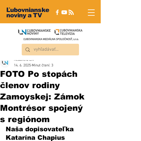
Ľubovnianske
noviny a TV
Redakcia ĽN
14. 6. 2025
Minut čtení: 3
FOTO Po stopách
členov rodiny
Zamoyskej: Zámok
Montrésor spojený
s regiónom
Naša dopisovateľka 
Katarína Chapius 