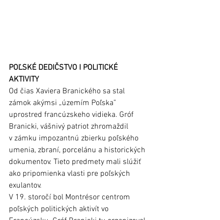
POĽSKÉ DEDIČSTVO I POLITICKÉ 
AKTIVITY
Od čias Xaviera Branického sa stal 
zámok akýmsi „územím Poľska” 
uprostred francúzskeho vidieka. Gróf 
Branicki, vášnivý patriot zhromaždil 
v zámku impozantnú zbierku poľského 
umenia, zbraní, porcelánu a historických 
dokumentov. Tieto predmety mali slúžiť 
ako pripomienka vlasti pre poľských 
exulantov. 
V 19. storočí bol Montrésor centrom 
poľských politických aktivít vo 