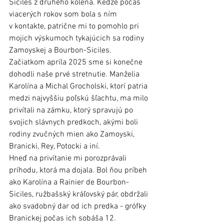
Siciles z druhého kolena. Keďže počas 
viacerých rokov som bola s ním 
v kontakte, patrične mi to pomohlo pri 
mojich výskumoch tykajúcich sa rodiny 
Zamoyskej a Bourbon-Siciles. 
Začiatkom apríla 2025 sme si konečne 
dohodli naše prvé stretnutie. Manželia 
Karolína a Michal Grocholski, ktorí patria 
medzi najvyššiu poľskú šľachtu, ma milo 
privítali na zámku, ktorý spravujú po 
svojich slávnych predkoch, akými boli 
rodiny zvučných mien ako Zamoyski, 
Branicki, Rey, Potocki a iní. 
Hneď na privítanie mi porozprávali 
príhodu, ktorá ma dojala. Bol ňou príbeh 
ako Karolína a Rainier de Bourbon-
Siciles, ružbašský kráľovský pár, obdržali 
ako svadobný dar od ich predka - grófky 
Branickej počas ich sobáša 12. 