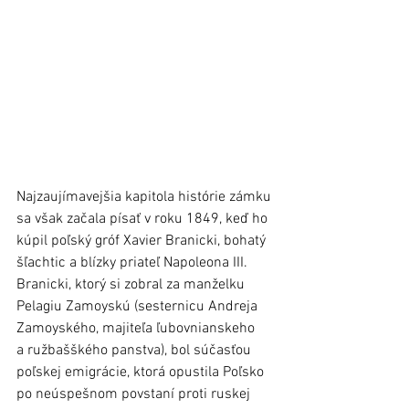
Najzaujímavejšia kapitola histórie zámku 
sa však začala písať v roku 1849, keď ho 
kúpil poľský gróf Xavier Branicki, bohatý 
šľachtic a blízky priateľ Napoleona III. 
Branicki, ktorý si zobral za manželku 
Pelagiu Zamoyskú (sesternicu Andreja 
Zamoyského, majiteľa ľubovnianskeho 
a ružbašškého panstva), bol súčasťou 
poľskej emigrácie, ktorá opustila Poľsko 
po neúspešnom povstaní proti ruskej 