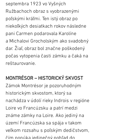
septembra 1923 vo Vyšných 
Ružbachoch obraz s vyobrazenými 
poľskými kráľmi. Ten istý obraz po 
niekoľkých desiatkach rokov následne 
pani Carmen podarovala Karolíne 
a Michalovi Grocholským ako svadobný 
dar. Žiaľ, obraz bol značne poškodený 
počas vytopenia časti zámku a čaká na 
reštaurovanie.
MONTRÉSOR – HISTORICKÝ SKVOST
Zámok Montrésor je pozoruhodným 
historickým skvostom, ktorý sa 
nachádza v údolí rieky Indrois v regióne 
Loire vo Francúzsku a patrí medzi 
známe zámky na Loire. Ako jediný na 
území Francúzska sa spája v takom 
veľkom rozsahu s poľským dedičstvom, 
čím ponúka jedinečný pohľad do 