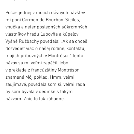
Počas jednej z mojich dávnych návštev 
mi pani Carmen de Bourbon-Siciles, 
vnučka a neter posledných súkromných 
vlastníkov hradu Ľubovňa a kúpeľov 
Vyšné Ružbachy povedala: „Ak sa chceš 
dozvedieť viac o našej rodine, kontaktuj 
mojich príbuzných v Montrésor.“ Tento 
názov sa mi veľmi zapáčil, lebo 
v preklade z francúzštiny Montrésor 
znamená Môj poklad. Hmm, veľmi 
zaujímavé, povedala som si, veľmi rada 
by som bývala v dedinke s takým 
názvom. Znie to tak záhadne.