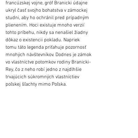
francúzskej vojne, gróf Branicki údajne 
ukryl časť svojho bohatstva v zámockej 
studni, aby ho ochránil pred prípadným 
plienením. Hoci existuje mnoho verzií 
tohto príbehu, nikdy sa nenašiel žiadny 
dôkaz o existencii pokladu. Napriek 
tomu táto legenda priťahuje pozornosť 
mnohých návštevníkov. Dodnes je zámok 
vo vlastníctve potomkov rodiny Branicki-
Rey, čo z neho robí jedno z najdlhšie 
trvajúcich súkromných vlastníctiev 
poľskej šľachty mimo Poľska.