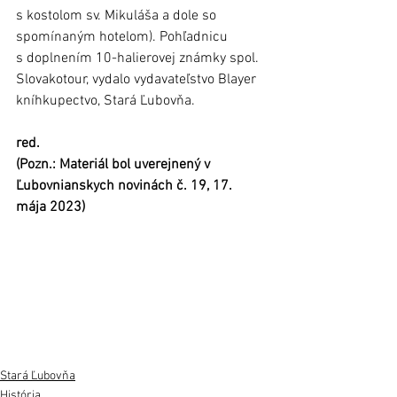
s kostolom sv. Mikuláša a dole so 
spomínaným hotelom). Pohľadnicu 
s doplnením 10-halierovej známky spol. 
Slovakotour, vydalo vydavateľstvo Blayer 
kníhkupectvo, Stará Ľubovňa.                    
red.
(Pozn.: Materiál bol uverejnený v 
Ľubovnianskych novinách č. 19, 17. 
mája 2023)
Stará Ľubovňa
História