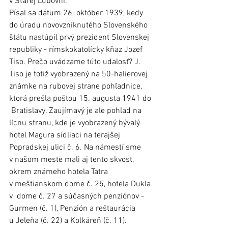
v Starej Ľubovni. 
Písal sa dátum 26. október 1939, kedy 
do úradu novovzniknutého Slovenského 
štátu nastúpil prvý prezident Slovenskej 
republiky - rímskokatolícky kňaz Jozef 
Tiso. Prečo uvádzame túto udalosť? J. 
Tiso je totiž vyobrazený na 50-halierovej 
známke na rubovej strane pohľadnice, 
ktorá prešla poštou 15. augusta 1941 do 
 Bratislavy. Zaujímavý je ale pohľad na 
lícnu stranu, kde je vyobrazený bývalý 
hotel Magura sídliaci na terajšej 
Popradskej ulici č. 6. Na námestí sme 
v našom meste mali aj tento skvost, 
okrem známeho hotela Tatra 
v meštianskom dome č. 25, hotela Dukla 
v  dome č. 27 a súčasných penziónov - 
Gurmen (č. 1), Penzión a reštaurácia 
u Jeleňa (č. 22) a Kolkáreň (č. 11).