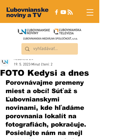
Ľubovnianske
noviny a TV
Redakcia ĽN
19. 5. 2023
Minut čtení: 2
FOTO Kedysi a dnes
Porovnávajme premeny 
miest a obcí! Súťaž s 
Ľubovnianskymi 
novinami, kde hľadáme 
porovnania lokalít na 
fotografiách, pokračuje. 
Posielajte nám na mejl 