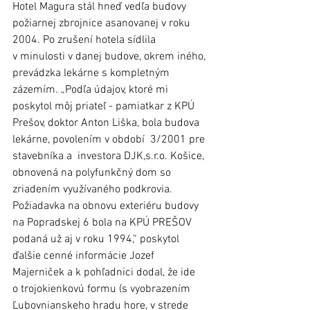
Hotel Magura stál hneď vedľa budovy 
požiarnej zbrojnice asanovanej v roku 
2004. Po zrušení hotela sídlila 
v minulosti v danej budove, okrem iného, 
prevádzka lekárne s kompletným 
zázemím. „Podľa údajov, ktoré mi 
poskytol môj priateľ - pamiatkar z KPÚ 
Prešov, doktor Anton Liška, bola budova 
lekárne, povolením v období  3/2001 pre 
stavebníka a  investora DJK,s.r.o. Košice, 
obnovená na polyfunkčný dom so 
zriadením využívaného podkrovia. 
Požiadavka na obnovu exteriéru budovy 
na Popradskej 6 bola na KPÚ PREŠOV 
podaná už aj v roku 1994,“ poskytol 
ďalšie cenné informácie Jozef 
Majerniček a k pohľadnici dodal, že ide 
o trojokienkovú formu (s vyobrazením 
Ľubovnianskeho hradu hore, v strede 