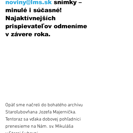
noviny@lms.sk
 snímky – 
minulé i súčasné! 
Najaktívnejších 
prispievateľov odmeníme 
v závere roka.
Opäť sme načreli do bohatého archívu 
Staroľubovňana Jozefa Majernička. 
Tentoraz sa vďaka dobovej pohľadnici 
prenesieme na Nám. sv. Mikuláša 