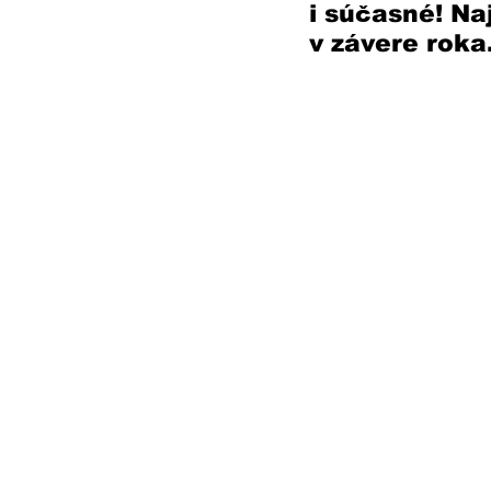
i súčasné! Na
v závere roka