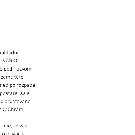
pohľadníc 
OLVARK) 
né pod názvom 
ôžeme túto 
neď po rozpade 
ostaral sa aj 
ne prestavanej 
ícky Chrám 
ríme, že vás 
o to viac sú 