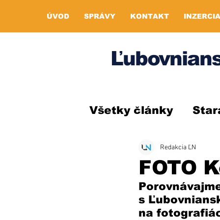
ÚVOD
SPRÁVY
KONTAKT
INZERCI
Ľubovnians
Všetky články
Star
Redakcia ĽN
FOTO K
Porovnávajme
s Ľubovniansk
na fotografiá