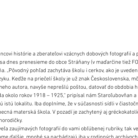
ovi histórie a zberateľovi vzácnych dobových fotografií a 
i sa dnes prenesieme do obce Stráňany (v maďarčine tiež F
a. „Pôvodný pohľad zachytáva školu i cerkov, ako je uvede
yku. Keďže na priečelí školy je už znak Československa, m
eho autora, navyše neprešlú poštou, datovať do obdobia h
 okolo rokov 1918 – 1925,“ pripísal nám Staroľubovňan a p
 istú lokalitu. Iba doplníme, že v súčasnosti sídli v čiastoč
ecná materská škola. V pozadí je zachytený aj gréckokatol
horodičky.
ľa zaujímavých fotografií do vami obľúbenej rubriky, tak ve
me ďalšie, mnohé sa nachádzajú iba v rodinných archívoch, 