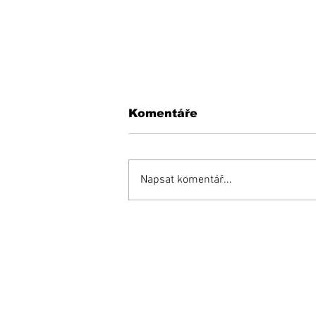
Komentáře
Napsat komentář...
KEDYSI a DNES: V
podhradí fungovala
kedysi kaviareň.
Pamätáte si ju?
Prihláste sa na od
e-mailových správ