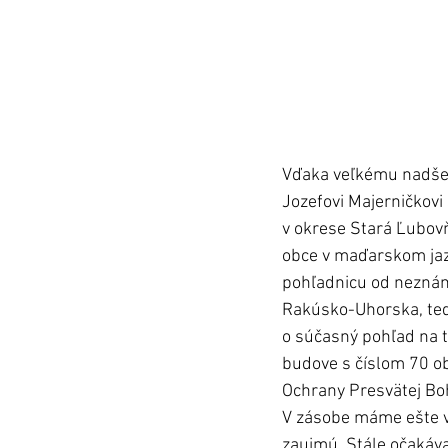
Vďaka veľkému nadšenc
Jozefovi Majerničkov
v okrese Stará Ľubovň
obce v maďarskom jaz
pohľadnicu od neznám
Rakúsko-Uhorska, teda
o súčasný pohľad na tú
budove s číslom 70 ob
Ochrany Presvätej Bo
V zásobe máme ešte ve
zaujmú. Stále očakáva