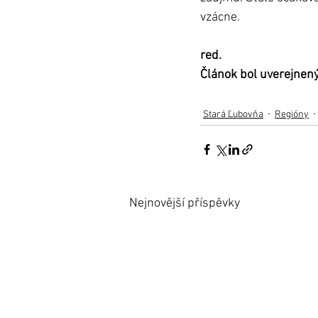
vzácne. 
red.
Článok bol uverejnen
Stará Ľubovňa
Regióny
Nejnovější příspěvky