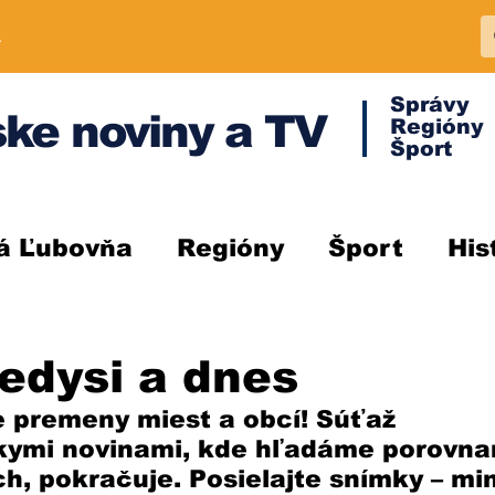
A
Správy
ke noviny a TV
Regióny
Šport
á Ľubovňa
Regióny
Šport
His
edysi a dnes
 premeny miest a obcí! Súťaž 
ymi novinami, kde hľadáme porovnani
ch, pokračuje. Posielajte snímky – min