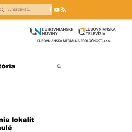
tória
a lokalít 
ulé 