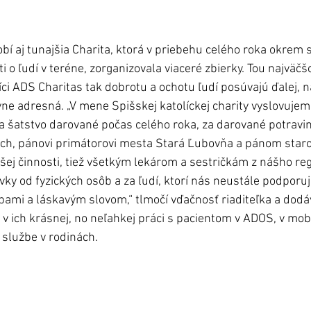
bí aj tunajšia Charita, ktorá v priebehu celého roka okrem s
sti o ľudí v teréne, zorganizovala viaceré zbierky. Tou najväč
ci ADS Charitas tak dobrotu a ochotu ľudí posúvajú ďalej, na
vne adresná. „V mene Spišskej katolíckej charity vyslovuje
 šatstvo darované počas celého roka, za darované potravin
ach, pánovi primátorovi mesta Stará Ľubovňa a pánom star
ašej činnosti, tiež všetkým lekárom a sestričkám z nášho re
vky od fyzických osôb a za ľudí, ktorí nás neustále podporuj
ami a láskavým slovom,“ tlmočí vďačnosť riaditeľka a dodáv
 v ich krásnej, no neľahkej práci s pacientom v ADOS, v mob
j službe v rodinách.