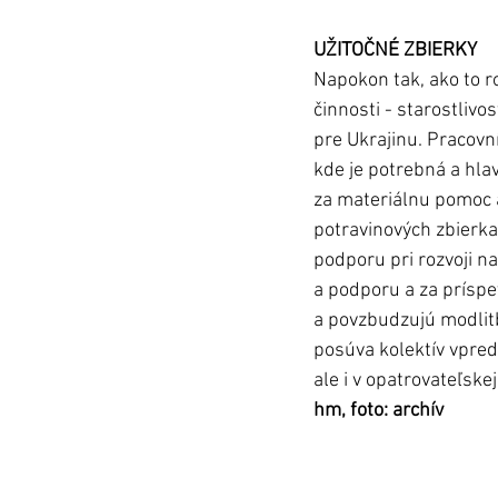
UŽITOČNÉ ZBIERKY
Napokon tak, ako to ro
činnosti - starostlivo
pre Ukrajinu. Pracovní
kde je potrebná a hla
za materiálnu pomoc a
potravinových zbierk
podporu pri rozvoji n
a podporu a za príspe
a povzbudzujú modlitb
posúva kolektív vpred
ale i v opatrovateľske
hm, foto: archív