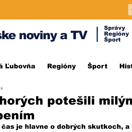
A
Správy
ke noviny a TV
Regióny
Šport
á Ľubovňa
Regióny
Šport
His
vá
orých potešili milý
pením
čas je hlavne o dobrých skutkoch, a 