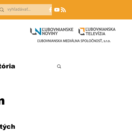
tória
m
tých 