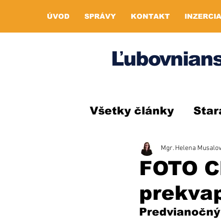
ÚVOD
SPRÁVY
KONTAKT
INZERCI
Ľubovnians
Všetky články
Star
Mgr. Helena Musalo
FOTO Ch
prekva
Predvianočný 