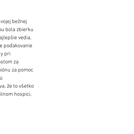
vojej bežnej 
šou bola zbierku 
jlepšie vedia, 
me poďakovanie 
y pri 
ostom za 
giónu za pomoc 
ú 
a, že to všetko 
ilnom hospici, 