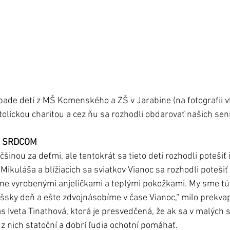
rípade detí z MŠ Komenského a ZŠ v Jarabine (na fotografii vľ
tolíckou charitou a cez ňu sa rozhodli obdarovať našich seni
M SRDCOM
šinou za deťmi, ale tentokrát sa tieto deti rozhodli potešiť i
v. Mikuláša a blížiacich sa sviatkov Vianoc sa rozhodli poteši
ne vyrobenými anjeličkami a teplými pokožkami. My sme tú
ášsky deň a ešte zdvojnásobíme v čase Vianoc,“ milo prekva
s Iveta Tinathová, ktorá je presvedčená, že ak sa v malých 
 z nich statoční a dobrí ľudia ochotní pomáhať. 