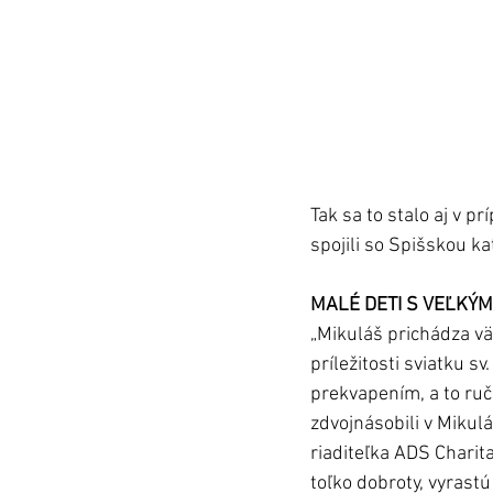
Tak sa to stalo aj v p
spojili so Spišskou ka
MALÉ DETI S VEĽKÝ
„Mikuláš prichádza väč
príležitosti sviatku s
prekvapením, a to ruč
zdvojnásobili v Mikul
riaditeľka ADS Charita
toľko dobroty, vyrastú