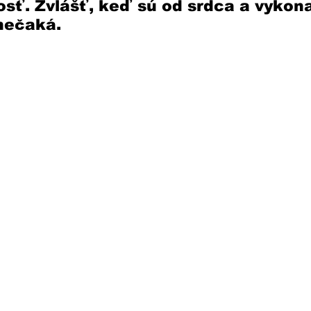
dosť. Zvlášť, keď sú od srdca a vykona
nečaká. 