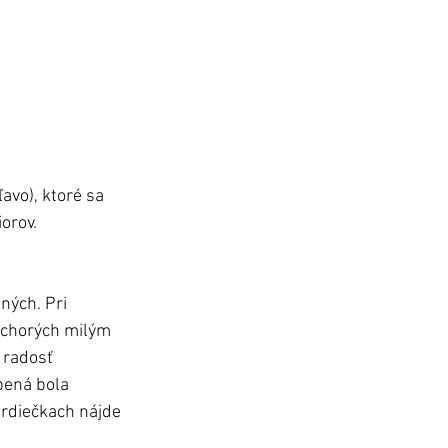
avo), ktoré sa 
orov.
ných. Pri 
ť chorých milým 
 radosť 
pená bola 
srdiečkach nájde 