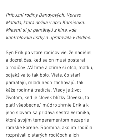
Príbuzní rodiny Bandyových. Vpravo 
Matilda, ktorá dožila v obci Kamienka. 
Miestni si ju pamätajú z kina, kde 
kontrolovala lístky a upratovala v dedine.
Syn Erik po vzore rodičov vie, že nadišiel 
a dozrel čas, keď sa on musí postarať 
o rodičov. „Vážime a ctíme si otca, matku, 
odjakživa to tak bolo. Viete, čo starí 
pamätajú, mladí nech zachovajú, tak 
káže rodinná tradícia. Vtedy je život 
životom, keď je človek blízky človeku, to 
platí všeobecne,“ múdro zhrnie Erik a k 
jeho slovám sa pridáva sestra Veronika, 
ktorá svojím temperamentom nezaprie 
rómske korene. Spomína, ako im rodičia 
rozprávali o starých rodičoch a ich 