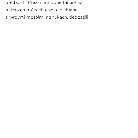
predkoch. Prežili pracovné tábory na 
nútených prácach o vode a chlebe, 
s tvrdými mozoľmi na rukách, tiež zažili 
vojnu, holokaust... Prežili to, čo sa 
mnohým nepošťastilo. Pretrpeli 
ponižovanie, trápenie, núdzu, zimu, hlad 
a nedostatok, a to vďaka svojej odolnosti. 
A keď to všetko skončilo, dokázali sa 
vzchopiť a žiť. Boli vytrhnutí z prostredia 
a obratí o možnosti.
Na festivale v Kamienke, Viktor Bandy 