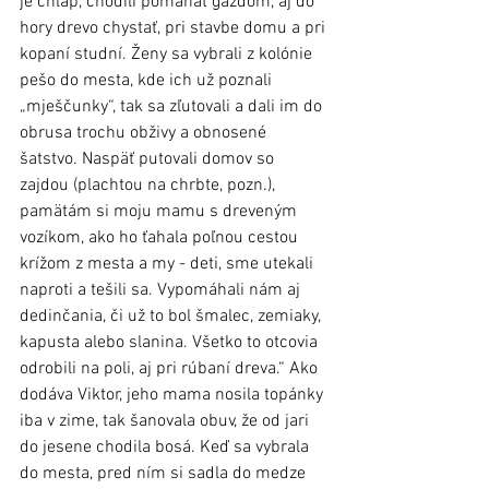
je chlap, chodili pomáhať gazdom, aj do 
hory drevo chystať, pri stavbe domu a pri 
kopaní studní. Ženy sa vybrali z kolónie 
pešo do mesta, kde ich už poznali 
„mješčunky“, tak sa zľutovali a dali im do 
obrusa trochu obživy a obnosené 
šatstvo. Naspäť putovali domov so 
zajdou (plachtou na chrbte, pozn.), 
pamätám si moju mamu s dreveným 
vozíkom, ako ho ťahala poľnou cestou 
krížom z mesta a my - deti, sme utekali 
naproti a tešili sa. Vypomáhali nám aj 
dedinčania, či už to bol šmalec, zemiaky, 
kapusta alebo slanina. Všetko to otcovia 
odrobili na poli, aj pri rúbaní dreva.“ Ako 
dodáva Viktor, jeho mama nosila topánky 
iba v zime, tak šanovala obuv, že od jari 
do jesene chodila bosá. Keď sa vybrala 
do mesta, pred ním si sadla do medze 