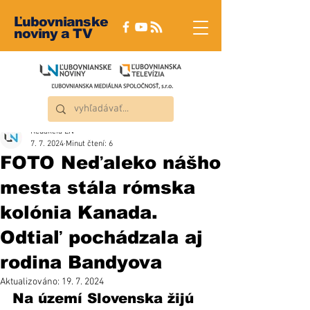
Ľubovnianske
noviny a TV
Redakcia ĽN
7. 7. 2024
Minut čtení: 6
FOTO Neďaleko nášho
mesta stála rómska
kolónia Kanada.
Odtiaľ pochádzala aj
rodina Bandyova
Aktualizováno:
19. 7. 2024
Na území Slovenska žijú 