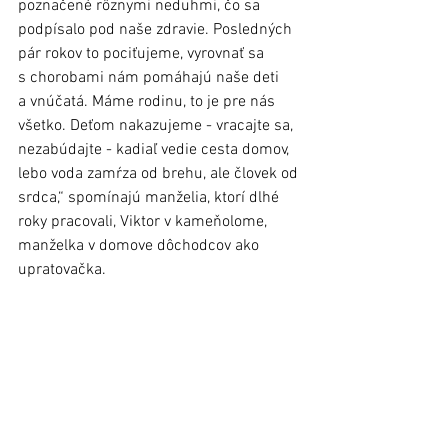
poznačené rôznymi neduhmi, čo sa 
podpísalo pod naše zdravie. Posledných 
pár rokov to pociťujeme, vyrovnať sa 
s chorobami nám pomáhajú naše deti 
a vnúčatá. Máme rodinu, to je pre nás 
všetko. Deťom nakazujeme - vracajte sa, 
nezabúdajte - kadiaľ vedie cesta domov, 
lebo voda zamŕza od brehu, ale človek od 
srdca,“ spomínajú manželia, ktorí dlhé 
roky pracovali, Viktor v kameňolome, 
manželka v domove dôchodcov ako 
upratovačka.