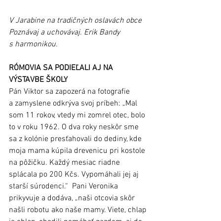
V Jarabine na tradičných oslavách obce 
Poznávaj a uchovávaj. Erik Bandy 
s harmonikou.
RÓMOVIA SA PODIEĽALI AJ NA 
VÝSTAVBE ŠKOLY
Pán Viktor sa zapozerá na fotografie 
a zamyslene odkrýva svoj príbeh: „Mal 
som 11 rokov, vtedy mi zomrel otec, bolo 
to v roku 1962. O dva roky neskôr sme 
sa z kolónie presťahovali do dediny, kde 
moja mama kúpila drevenicu pri kostole 
na pôžičku. Každý mesiac riadne 
splácala po 200 Kčs. Vypomáhali jej aj 
starší súrodenci.“  Pani Veronika 
prikyvuje a dodáva, „naši otcovia skôr 
našli robotu ako naše mamy. Viete, chlap 