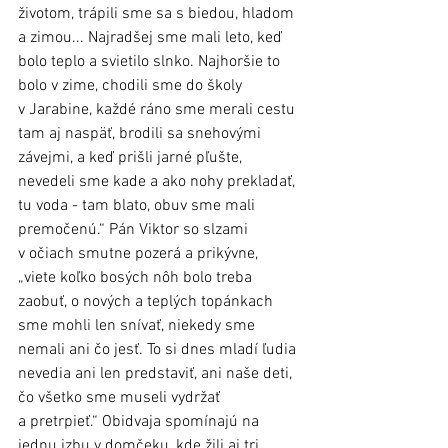
životom, trápili sme sa s biedou, hladom 
a zimou... Najradšej sme mali leto, keď 
bolo teplo a svietilo slnko. Najhoršie to 
bolo v zime, chodili sme do školy 
v Jarabine, každé ráno sme merali cestu 
tam aj naspäť, brodili sa snehovými 
závejmi, a keď prišli jarné pľušte, 
nevedeli sme kade a ako nohy prekladať, 
tu voda - tam blato, obuv sme mali 
premočenú.“ Pán Viktor so slzami 
v očiach smutne pozerá a prikývne, 
„viete koľko bosých nôh bolo treba 
zaobuť, o nových a teplých topánkach 
sme mohli len snívať, niekedy sme 
nemali ani čo jesť. To si dnes mladí ľudia 
nevedia ani len predstaviť, ani naše deti, 
čo všetko sme museli vydržať 
a pretrpieť.“ Obidvaja spomínajú na 
jednu izbu v domčeku, kde žili aj tri 