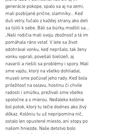
generácie pokope, spalo sa aj na zemi, 
mali pozbíjané prične, slamníky... Keď 
duli vetry, fučalo z každej strany, ako deti 
sa túlili k sebe. Báli sa búrky, modlili sa... 
„Naši rodičia mali svoju zbožnosť a tá im 
pomáhala ráno vstať. V lete sa život 
odohrával vonku, keď nepršalo, tak ženy 
vonku vyprali, povešali bielizeň, aj 
navarili a riešili sa problémy i spory. Mali 
sme vajdu, ktorý na všetko dohliadal, 
museli sme počúvať jeho rady. Keď bola 
príležitosť na oslavu, hostinu či chvíle 
radosti i smútku, prežívali sme všetko 
spoločne a s mierou. Neďaleko kolónie 
bol potok, ktorý tu tečie dodnes ako živý 
dôkaz. Kolóniu tu už nepripomína nič, 
ostalo len opustené miesto, ani stopy po 
našom hniezde. Naše detstvo bolo 