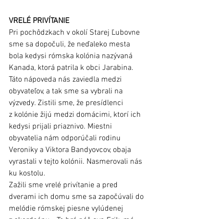
VRELÉ PRIVÍTANIE
Pri pochôdzkach v okolí Starej Ľubovne 
sme sa dopočuli, že neďaleko mesta 
bola kedysi rómska kolónia nazývaná 
Kanada, ktorá patrila k obci Jarabina. 
Táto nápoveda nás zaviedla medzi 
obyvateľov, a tak sme sa vybrali na 
výzvedy. Zistili sme, že presídlenci 
z kolónie žijú medzi domácimi, ktorí ich 
kedysi prijali priaznivo. Miestni 
obyvatelia nám odporúčali rodinu 
Veroniky a Viktora Bandyovcov, obaja 
vyrastali v tejto kolónii. Nasmerovali nás 
ku kostolu.
Zažili sme vrelé privítanie a pred 
dverami ich domu sme sa započúvali do 
melódie rómskej piesne vylúdenej 