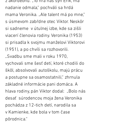
z akordeónu. „To hrá náš syn Erik, má 
nadanie odmala,“ pochváli sa hrdá 
mama Veronika. „Ale talent má po mne,“ 
s úsmevom zabŕdne otec Viktor. Neskôr 
si sadneme  v útulnej izbe, kde sa zišli 
viacerí členovia rodiny. Veronika (1953) 
si prisadla k svojmu manželovi Viktorovi 
(1951), a po chvíli sa rozhovorili. 
„Svadbu sme mali v roku 1970, 
vychovali sme šesť detí, ktoré chodili do 
škôl, absolvovali autoškolu, majú prácu 
a postupne sa osamostatnili,“ zhrnula 
základné informácie pani domáca. A 
hlava rodiny, pán Viktor dodal:  „Bolo nás 
desať  súrodencov, moja žena Veronika 
pochádza z 12-tich detí, narodila sa 
v Kamienke, kde bola v tom čase 
pôrodnica.“