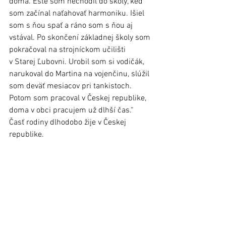
doma. Ešte som nechodil do školy, keď 
som začínal naťahovať harmoniku. Išiel 
som s ňou spať a ráno som s ňou aj 
vstával. Po skončení základnej školy som 
pokračoval na strojníckom učilišti 
v Starej Ľubovni. Urobil som si vodičák, 
narukoval do Martina na vojenčinu, slúžil 
som deväť mesiacov pri tankistoch. 
Potom som pracoval v Českej republike, 
doma v obci pracujem už dlhší čas.“ 
Časť rodiny dlhodobo žije v Českej 
republike. 