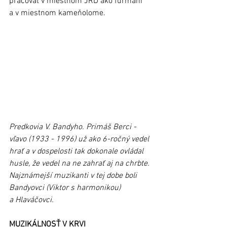
pracovať v miestnom JRD ako furmani 
a v miestnom kameňolome.
Predkovia V. Bandyho. Primáš Berci - 
vľavo (1933 - 1996) už ako 6-ročný vedel 
hrať a v dospelosti tak dokonale ovládal 
husle, že vedel na ne zahrať aj na chrbte. 
Najznámejší muzikanti v tej dobe boli 
Bandyovci (Viktor s harmonikou) 
a Hlaváčovci.
MUZIKÁLNOSŤ V KRVI 