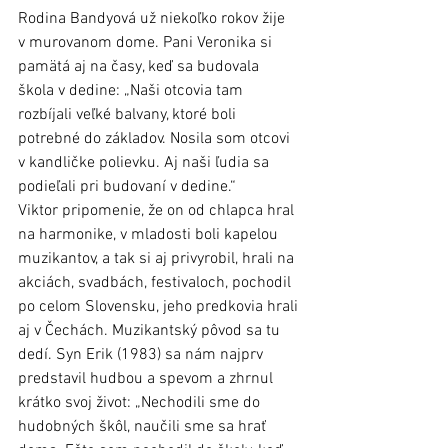
Rodina Bandyová už niekoľko rokov žije 
v murovanom dome. Pani Veronika si 
pamätá aj na časy, keď sa budovala 
škola v dedine: „Naši otcovia tam 
rozbíjali veľké balvany, ktoré boli 
potrebné do základov. Nosila som otcovi 
v kandličke polievku. Aj naši ľudia sa 
podieľali pri budovaní v dedine.“
Viktor pripomenie, že on od chlapca hral 
na harmonike, v mladosti boli kapelou 
muzikantov, a tak si aj privyrobil, hrali na 
akciách, svadbách, festivaloch, pochodil 
po celom Slovensku, jeho predkovia hrali 
aj v Čechách. Muzikantský pôvod sa tu 
dedí. Syn Erik (1983) sa nám najprv 
predstavil hudbou a spevom a zhrnul 
krátko svoj život: „Nechodili sme do 
hudobných škôl, naučili sme sa hrať 