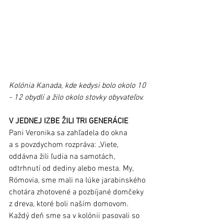
Kolónia Kanada, kde kedysi bolo okolo 10 
- 12 obydlí a žilo okolo stovky obyvateľov.
V JEDNEJ IZBE ŽILI TRI GENERÁCIE
Pani Veronika sa zahľadela do okna 
a s povzdychom rozpráva: „Viete, 
oddávna žili ľudia na samotách, 
odtrhnutí od dediny alebo mesta. My, 
Rómovia, sme mali na lúke jarabinského 
chotára zhotovené a pozbíjané domčeky 
z dreva, ktoré boli naším domovom. 
Každý deň sme sa v kolónii pasovali so 