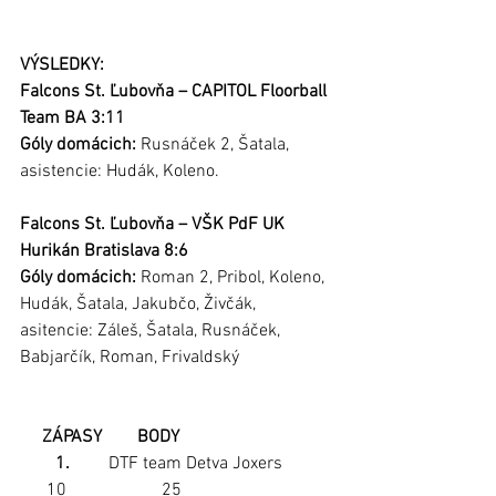
VÝSLEDKY:
Falcons St. Ľubovňa – CAPITOL Floorball 
Team BA 3:11
Góly domácich: 
Rusnáček 2, Šatala, 
asistencie: Hudák, Koleno.
Falcons St. Ľubovňa – VŠK PdF UK 
Hurikán Bratislava 8:6
Góly domácich:
 Roman 2, Pribol, Koleno, 
Hudák, Šatala, Jakubčo, Živčák, 
asitencie: Záleš, Šatala, Rusnáček, 
Babjarčík, Roman, Frivaldský
ZÁPASY        BODY
 1.
	DTF team Detva Joxers	           
      10	            25