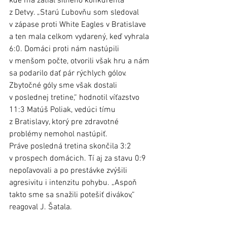
kde má zatiaľ silného konkurenta 
z Detvy. „Starú Ľubovňu som sledoval 
v zápase proti White Eagles v Bratislave 
a ten mala celkom vydarený, keď vyhrala 
6:0. Domáci proti nám nastúpili 
v menšom počte, otvorili však hru a nám 
sa podarilo dať pár rýchlych gólov. 
Zbytočné góly sme však dostali 
v poslednej tretine,“ hodnotil víťazstvo 
11:3 Matúš Poliak, vedúci tímu 
z Bratislavy, ktorý pre zdravotné 
problémy nemohol nastúpiť. 
Práve posledná tretina skončila 3:2  
v prospech domácich. Tí aj za stavu 0:9 
nepoľavovali a po prestávke zvýšili 
agresivitu i intenzitu pohybu. „Aspoň 
takto sme sa snažili potešiť divákov,“ 
reagoval J. Šatala. 