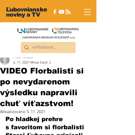
Ľubovnianske
noviny a TV
Peter Rindoš
4. 11. 2021
Minut čtení: 2
VIDEO Florbalisti si
po nevydarenom
výsledku napravili
chuť víťazstvom!
Aktualizováno:
5. 11. 2021
Po hladkej prehre 
s favoritom si florbalisti 