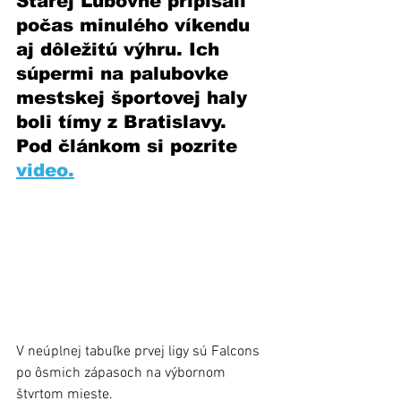
Starej Ľubovne pripísali 
počas minulého víkendu 
aj dôležitú výhru. Ich 
súpermi na palubovke 
mestskej športovej haly 
boli tímy z Bratislavy. 
Pod článkom si pozrite 
video.
V neúplnej tabuľke prvej ligy sú Falcons 
po ôsmich zápasoch na výbornom 
štvrtom mieste. 