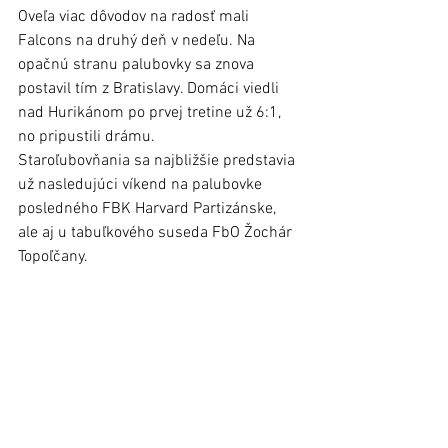
Oveľa viac dôvodov na radosť mali 
Falcons na druhý deň v nedeľu. Na 
opačnú stranu palubovky sa znova 
postavil tím z Bratislavy. Domáci viedli 
nad Hurikánom po prvej tretine už 6:1, 
no pripustili drámu. 
Staroľubovňania sa najbližšie predstavia 
už nasledujúci víkend na palubovke 
posledného FBK Harvard Partizánske, 
ale aj u tabuľkového suseda FbO Žochár 
Topoľčany. 