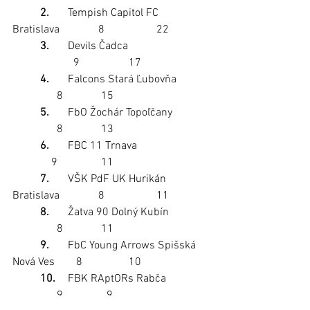
2.
	Tempish Capitol FC 
Bratislava	           8	            22
3.
	Devils Čadca	                     
                      9	            17
4.
	Falcons Stará Ľubovňa	           
                8	            15
	5.
	FbO Žochár Topoľčany	           
                8	            13
6.
	FBC 11 Trnava	                     
              9	            11
7.
	VŠK PdF UK Hurikán 
Bratislava	           8	            11
8.
	Žatva 90 Dolný Kubín	           
                8	            11
9.
	FbC Young Arrows Spišská 
Nová Ves	   8	            10
10.
	FBK RAptORs Rabča	           
                9	              9