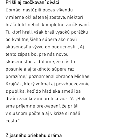
Prišli aj zaočkovaní diváci
Domáci nastúpili počas víkendu 
v mierne oklieštenej zostave, niektorí 
hráči totiž neboli kompletne zaočkovaní. 
Tí, ktorí hrali, však brali vysokú porážku 
od kvalitnejšieho súpera ako novú 
skúsenosť a výzvu do budúcnosti. „Aj 
tento zápas bol pre nás novou 
skúsenosťou a dúfame, že nás to 
posunie a aj takéhoto súpera raz 
porazíme,“ poznamenal obranca Michael 
Krajňák, ktorý vnímal aj povzbudzovanie 
z publika, keď do hľadiska smeli iba 
diváci zaočkovaní proti covid-19. „Boli 
sme príjemne prekvapení, že prišli 
v slušnom počte a aj v kríze si našli 
cestu.“ 
Z jasného priebehu dráma