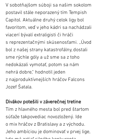
V sobotňajšom súboji sa našim sokolom 
postavil stále neporazený tím Tempish 
Capitol. Aktuálne druhý celok ligy bol 
favoritom, veď v jeho kádri sa nachádzali 
viacerí bývalí extraligisti či hráči 
s reprezentačnými skúsenosťami. „Úvod 
bol z našej strany katastrofálny, dostali 
sme rýchle góly a už sme sa z toho 
nedokázali vymotať, potom sa nám 
nehrá dobre,“ hodnotil jeden 
z najproduktívnejších hráčov Falcons 
Jozef Šatala.
Divákov potešili v záverečnej tretine 
Tím z hlavného mesta bol pred štartom 
súťaže takpovediac novozložený. Ide 
o mix hráčov z Bratislavy a z východu. 
Jeho ambíciou je dominovať v prvej lige, 