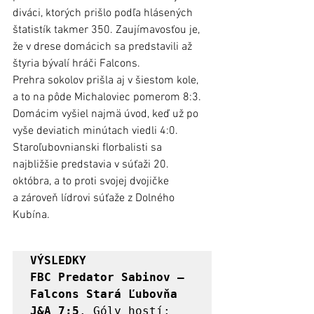
diváci, ktorých prišlo podľa hlásených 
štatistík takmer 350. Zaujímavosťou je, 
že v drese domácich sa predstavili až 
štyria bývalí hráči Falcons.
Prehra sokolov prišla aj v šiestom kole, 
a to na pôde Michaloviec pomerom 8:3. 
Domácim vyšiel najmä úvod, keď už po 
vyše deviatich minútach viedli 4:0. 
Staroľubovnianski florbalisti sa 
najbližšie predstavia v súťaži 20. 
októbra, a to proti svojej dvojičke 
a zároveň lídrovi súťaže z Dolného 
Kubína.  	
VÝSLEDKY

FBC Predator Sabinov – 
Falcons Stará Ľubovňa 
J&A 7:5
. Góly hostí: 