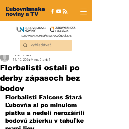
Ľubovnianske
noviny a TV
Peter Rindoš
19. 10. 2024
Minut čtení: 1
Florbalisti ostali po
derby zápasoch bez
bodov
Florbalisti Falcons Stará 
Ľubovňa si po minulom 
piatku a nedeli nerozšírili 
bodovú zbierku v tabuľke 
prvej ligy.