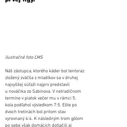
ilustračné foto ĽMS
Náš zástupca, ktorého káder bol tentoraz 
zložený zväčša z mladíkov sa v druhej 
najvyššej súťaži najprv predstavil 
u nováčika zo Sabinova. V netradičnom 
termíne v piatok večer mu v rámci 5. 
kola podľahol výsledkom 7:5. Ešte po 
dvoch tretinách bol pritom stav 
vyrovnaný 4:4. K následným trom gólom 
po sebe však domácich dotlačili aj 