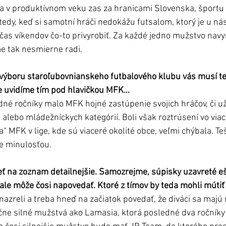
ia v produktívnom veku zas za hranicami Slovenska, športu 
edy, keď si samotní hráči nedokážu futsalom, ktorý je u nás
čas víkendov čo-to privyrobiť. Za každé jedno mužstvo navyš
me tak nesmierne radi.
ýboru staroľubovnianskeho futbalového klubu vás musí teši
 uvidíme tím pod hlavičkou MFK…
dné ročníky malo MFK hojné zastúpenie svojich hráčov, či už
alebo mládežníckych kategórií. Boli však roztrúsení vo viac
“ MFK v lige, kde sú viaceré okolité obce, veľmi chýbala. Teš
e minulosťou.
ť na zoznam detailnejšie. Samozrejme, súpisky uzavreté eš
 ale môže čosi napovedať. Ktoré z tímov by teda mohli mútiť
azreli a treba hneď na začiatok povedať, že diváci sa majú n
ične silné mužstvá ako Lamasia, ktorá posledné dva ročníky 