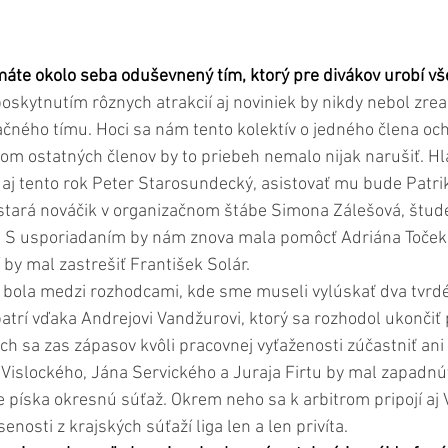
áte okolo seba oduševnený tím, ktorý pre divákov urobí vš
poskytnutím rôznych atrakcií aj noviniek by nikdy nebol zrea
izačného tímu. Hoci sa nám tento kolektív o jedného člena oc
m ostatných členov by to priebeh nemalo nijak narušiť. H
j tento rok Peter Starosundecký, asistovať mu bude Patrik
ostará nováčik v organizačnom štábe Simona Zálešová, štud
 S usporiadaním by nám znova mala pomôcť Adriána Toček
 by mal zastrešiť František Solár.
 bola medzi rozhodcami, kde sme museli vylúskať dva tvrdé 
trí vďaka Andrejovi Vandžurovi, ktorý sa rozhodol ukončiť
ich sa zas zápasov kvôli pracovnej vyťaženosti zúčastniť an
 Vislockého, Jána Servického a Juraja Firtu by mal zapadnú
e píska okresnú súťaž. Okrem neho sa k arbitrom pripojí aj 
nosti z krajských súťaží liga len a len privíta.