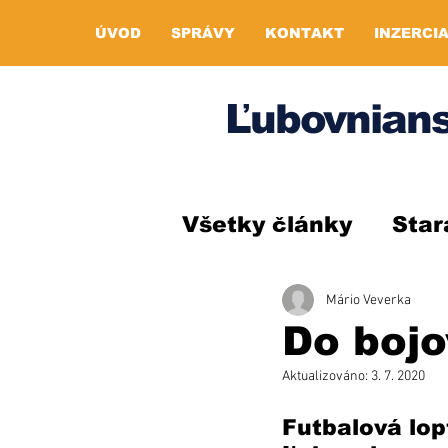
ÚVOD
SPRÁVY
KONTAKT
INZERCI
Ľubovnians
Všetky články
Star
Mário Veverka
Do bojo
Aktualizováno:
3. 7. 2020
Futbalová lopt