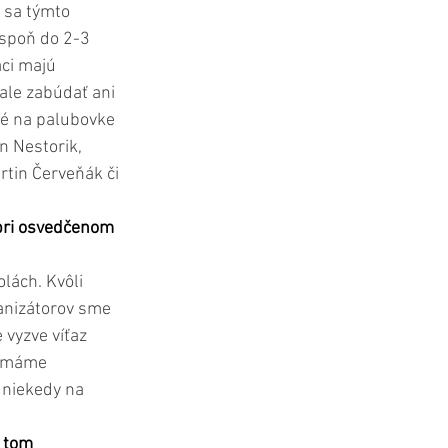
 sa týmto 
spoň do 2-3 
ci majú 
ale zabúdať ani 
é na palubovke 
n Nestorik, 
rtin Červeňák či 
 pri osvedčenom 
lách. Kvôli 
anizátorov sme 
 vyzve víťaz 
o máme 
 niekedy na 
v tom 