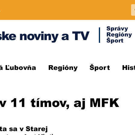
A
Správy
ke noviny a TV
Regióny
Šport
á Ľubovňa
Regióny
Šport
His
v 11 tímov, aj MFK
a sa v Starej 