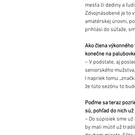
mesta či dediny a ľud
Zdvojnásobené je to vt
amatérskej úrovni, po
prihlási do súťaže, s
Ako člena výkonného v
konečne na palubovke
– V podstate, aj posle
seniorského mužstva, 
I napriek tomu „značka
že túto sezónu to bud
Poďme sa teraz pozrie
sú, pohľad do nich už
– Do súpisiek sme už n
by mali mútiť už trad