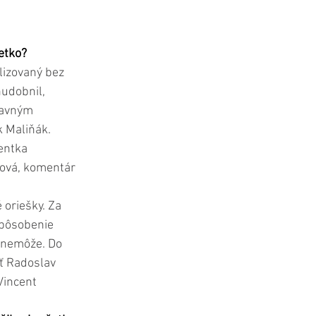
etko?
lizovaný bez 
hudobnil, 
lavným 
 Maliňák. 
entka 
ová, komentár 
oriešky. Za 
 pôsobenie 
i nemôže. Do 
ť Radoslav 
Vincent 