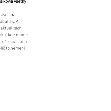
šikovia všetky 
ráve ona 
buliek. Aj 
 aktualitách 
ooku, kde máme 
re“, zatiaľ sme 
Nič to nemení 