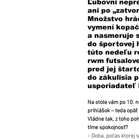
Ľubovni nepr
ani po „zatvor
Množstvo hráč
vymení kopač
a nasmeruje s
do športovej h
túto nedeľu r
rwm futsalovej
pred jej štar
do zákulisia 
usporiadateľ 
Na stole vám po 10. n
prihlášok – teda opäť o
Vládne tak, z toho po
tíme spokojnosť?
– Doba, počas ktorej 