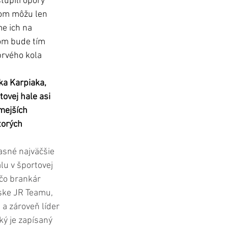
úpili opory 
rom môžu len 
e ich na 
som bude tím 
prvého kola 
a Karpiaka, 
tovej hale asi 
mejších 
torých 
asné najväčšie 
u v športovej 
 čo brankár 
ske JR Teamu, 
a zároveň líder 
ý je zapísaný 