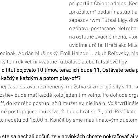
pri partii z Chippendales. Keď
„pražákom“ podarí nastúpiť a
zápasov rwm Futsal Ligy, divá
o zábavu postarané. Netreba 
na ostatné zvučné mená, ktor
uvidíme určite. Hráči ako Mila
Jedinák, Adrián Mušinský, Emil Haladej, Jakub Reľovský, Ma
aký ten rok veľmi kvalitné futbalové alebo futsalové ligy.
 o titul bojovalo 10 tímov, teraz ich bude 11. Ostávate teda
r každý s každým a potom play-off?
ej časti ostáva nezmenený, mužstvá si zmerajú sily v 11. ko
tiev bude mať každé kolo jeden tím voľno. Po dohode org
f, do ktorého postúpi až 8 mužstiev, nie iba 6. Vo štvrťfinále
dné postupujúce mužstvo, 2. bude hrať so 7., atď. Prvé kol
o nedeľu od 16.00 h. Končiť by sme mali finálovým duelom
a ste sa nechali počuť, že v novinkách chcete pokračovať aj 