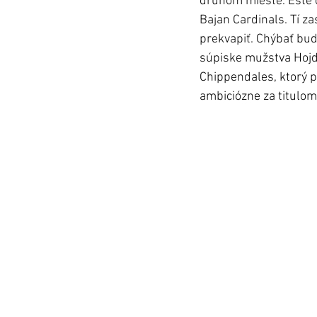
druhom mieste. Ešte o
Bajan Cardinals. Tí 
prekvapiť. Chýbať bud
súpiske mužstva Hojdi
Chippendales, ktorý p
ambiciózne za titulom