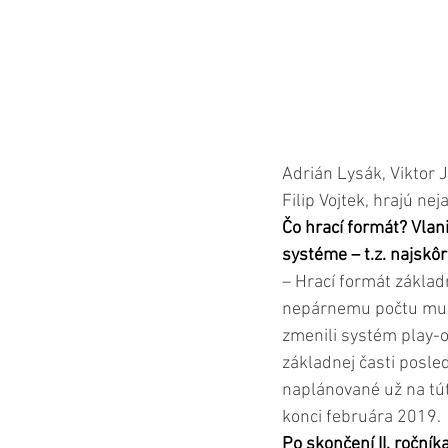
Adrián Lysák, Viktor 
Filip Vojtek, hrajú nej
Čo hrací formát? Vlani
systéme – t.z. najskô
– Hrací formát základn
nepárnemu počtu mužs
zmenili systém play-of
základnej časti posle
naplánované už na tút
konci februára 2019.
Po skončení II. ročník