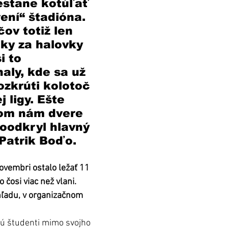
estane kotúľať 
ení“ štadióna. 
ov totiž len 
ky za halovky 
i to 
aly, kde sa už 
ozkrúti kolotoč 
 ligy. Ešte 
tom nám dvere 
poodkryl hlavný 
Patrik Boďo.
ovembri ostalo ležať 11 
 čosi viac než vlani. 
hľadu, v organizačnom 
sú študenti mimo svojho 