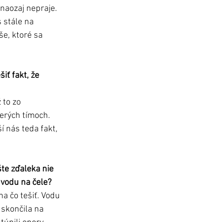
naozaj nepraje. 
 stále na 
e, ktoré sa 
ť fakt, že 
 to zo 
erých tímoch. 
í nás teda fakt, 
te zďaleka nie 
 vodu na čele?
a čo tešiť. Vodu 
skončila na 