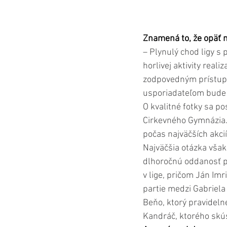
Znamená to, že opäť m
– Plynulý chod ligy s 
horlivej aktivity real
zodpovedným prístupo
usporiadateľom bude a
O kvalitné fotky sa p
Cirkevného Gymnázia.
počas najväčších akcií
Najväčšia otázka však
dlhoročnú oddanosť pa
v lige, pričom Ján Imr
partie medzi Gabriela
Beňo, ktorý pravideln
Kandráč, ktorého skúse