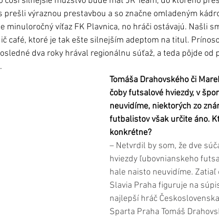
 čosi silnejšie mužstvo bude mať JR Team, do ktorého prest
zas prešli výraznou prestavbou a so značne omladeným kád
e minuloročný víťaz FK Plavnica, no hráči ostávajú. Našli sm
č café, ktoré je tak ešte silnejším adeptom na titul. Príno
osledné dva roky hrával regionálnu súťaž, a teda pôjde od 
.
Tomáša Drahovského či Marek
čoby futsalové hviezdy, v špor
neuvidíme, niektorých zo zná
futbalistov však určite áno. K
konkrétne?
– Netvrdil by som, že dve súč
hviezdy ľubovnianskeho futsal
hale naisto neuvidíme. Zatiaľ
Slavia Praha figuruje na súpi
najlepší hráč Československa 
Sparta Praha Tomáš Drahovsk