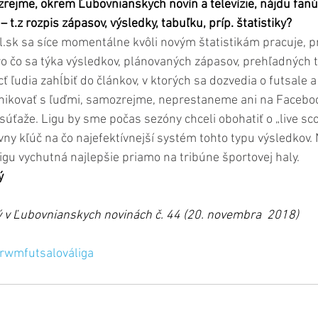
zrejme, okrem Ľubovnianskych novín a televízie, nájdu fanú
 t.z rozpis zápasov, výsledky, tabuľku, príp. štatistiky?
.sk sa síce momentálne kvôli novým štatistikám pracuje, p
o čo sa týka výsledkov, plánovaných zápasov, prehľadných ta
 ľudia zahĺbiť do článkov, v ktorých sa dozvedia o futsale a
unikovať s ľuďmi, samozrejme, neprestaneme ani na Faceb
súťaže. Ligu by sme počas sezóny chceli obohatiť o „live sco
vny kľúč na čo najefektívnejší systém tohto typu výsledkov. 
ligu vychutná najlepšie priamo na tribúne športovej haly.
ý
ý v Ľubovnianskych novinách č. 44 (20. novembra  2018)
rwmfutsalováliga