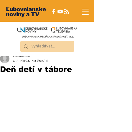
Ľubovnianske
noviny a TV
roman4723
4. 6. 2019
Minut čtení: 0
Deň detí v tábore