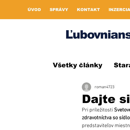
ÚVOD
SPRÁVY
KONTAKT
INZERCI
Ľubovnians
Všetky články
Star
roman4723
Dajte s
Pri príležitosti 
Svetov
zdravotníctva so sídl
predstaviteľov miestn