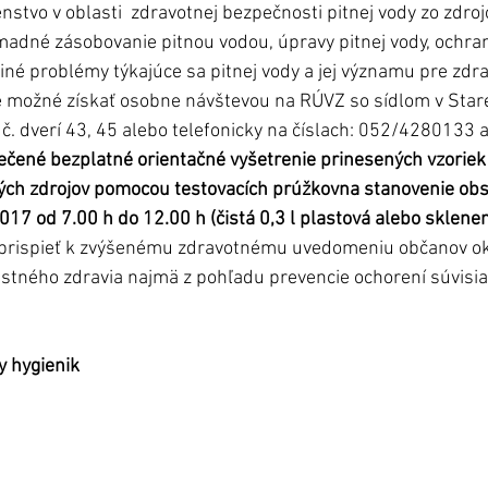
tvo v oblasti  zdravotnej bezpečnosti pitnej vody zo zdroj
madné zásobovanie pitnou vodou, úpravy pitnej vody, ochra
a iné problémy týkajúce sa pitnej vody a jej významu pre zdra
e možné získať osobne návštevou na RÚVZ so sídlom v Stare
č. dverí 43, 45 alebo telefonicky na číslach: 052/4280133
čené bezplatné orientačné vyšetrenie prinesených vzoriek
ných zdrojov pomocou testovacích prúžkovna stanovenie ob
17 od 7.00 h do 12.00 h (čistá 0,3 l plastová alebo sklenen
prispieť k zvýšenému zdravotnému uvedomeniu občanov ok
stného zdravia najmä z pohľadu prevencie ochorení súvisiac
y hygienik