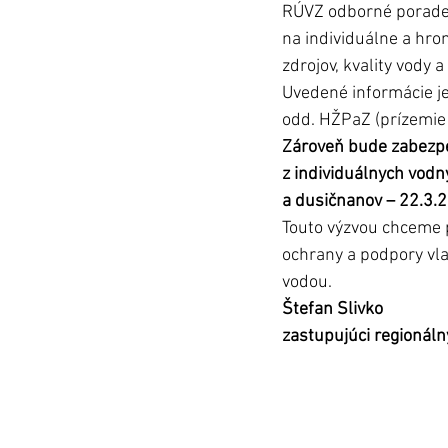
RÚVZ odborné poradens
na individuálne a hro
zdrojov, kvality vody 
Uvedené informácie j
odd. HŽPaZ (prízemie 
Zároveň bude zabezpe
z individuálnych vod
a dusičnanov – 22.3.20
Touto výzvou chceme 
ochrany a podpory vla
vodou.
Štefan Slivko
zastupujúci regionáln