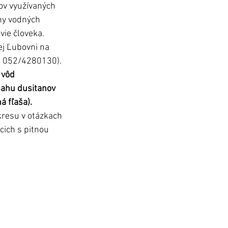
ov využívaných 
ny vodných 
vie človeka. 
j Ľubovni na 
 a 052/4280130).
 vôd 
sahu dusitanov 
á fľaša).
resu v otázkach 
ich s pitnou 