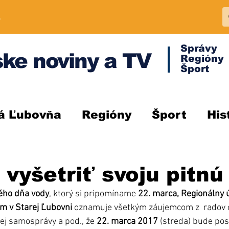
A
Správy
ke noviny a TV
Regióny
Šport
á Ľubovňa
Regióny
Šport
His
i vyšetriť svoju pitnú
ého dňa vody
, ktorý si pripomíname 
22. marca, Regionálny 
om v Starej Ľubovni
 oznamuje všetkým záujemcom z  radov o
ej samosprávy a pod., že 
22. marca 2017
 (streda) bude po