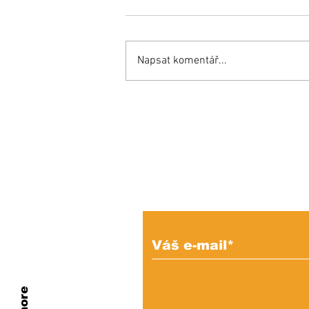
Napsat komentář...
Inšpiratívny príbeh:
Miňo súťaží aj proti
zdravým a bojuje o
miesto v reprezentácii!
Prihláste sa na od
e-mailových správ