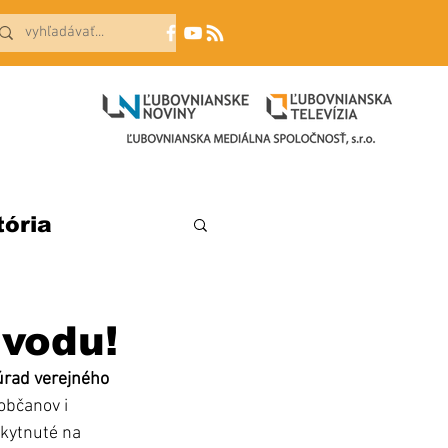
tória
 vodu!
úrad verejného 
bčanov i 
skytnuté na 