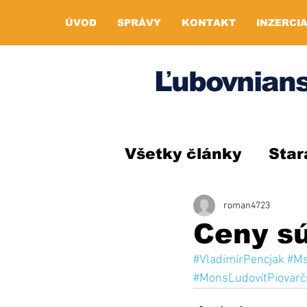
ÚVOD
SPRÁVY
KONTAKT
INZERCI
Ľubovnians
Všetky články
Star
roman4723
Ceny s
#VladimírPencjak
#M
#MonsĽudovítPiovarč