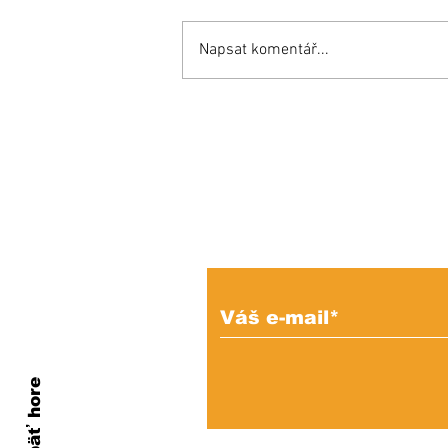
Napsat komentář...
Inšpiratívny príbeh:
Miňo súťaží aj proti
zdravým a bojuje o
miesto v reprezentácii!
Prihláste sa na od
e-mailových správ
Naspäť hore