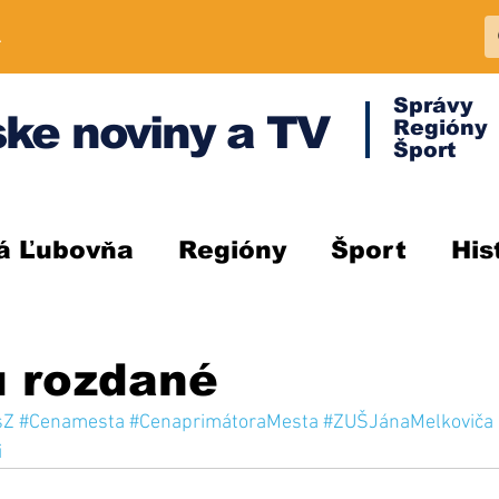
A
Správy
ke noviny a TV
Regióny
Šport
á Ľubovňa
Regióny
Šport
His
ú rozdané
sZ
#Cenamesta
#CenaprimátoraMesta
#ZUŠJánaMelkoviča
i