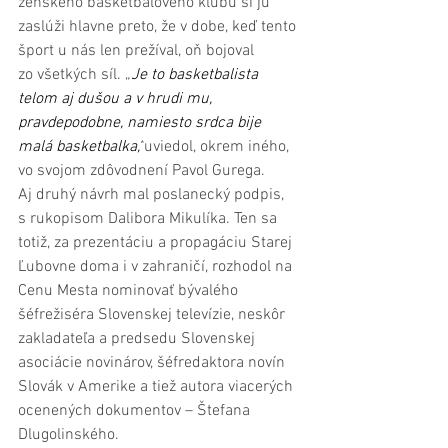
ženského basketbalového klubu si ju 
zaslúži hlavne preto, že v dobe, keď tento 
šport u nás len prežíval, oň bojoval 
zo všetkých síl. „
Je to basketbalista 
telom aj dušou a v hrudi mu, 
pravdepodobne, namiesto srdca bije 
malá basketbalka,“
uviedol, okrem iného, 
vo svojom zdôvodnení Pavol Gurega.
Aj druhý návrh mal poslanecký podpis, 
s rukopisom Dalibora Mikulíka. Ten sa 
totiž, za prezentáciu a propagáciu Starej 
Ľubovne doma i v zahraničí, rozhodol na 
Cenu Mesta nominovať bývalého 
šéfrežiséra Slovenskej televízie, neskôr 
zakladateľa a predsedu Slovenskej 
asociácie novinárov, šéfredaktora novín 
Slovák v Amerike a tiež autora viacerých 
ocenených dokumentov – Štefana 
Dlugolinského.