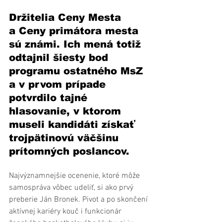
Držitelia Ceny Mesta 
a Ceny primátora mesta 
sú známi. Ich mená totiž 
odtajnil šiesty bod 
programu ostatného MsZ 
a v prvom prípade 
potvrdilo tajné 
hlasovanie, v ktorom 
museli kandidáti získať 
trojpätinovú väčšinu 
prítomných poslancov.
Najvýznamnejšie ocenenie, ktoré môže 
samospráva vôbec udeliť, si ako prvý 
preberie Ján Bronek. Pivot a po skončení 
aktívnej kariéry kouč i funkcionár 