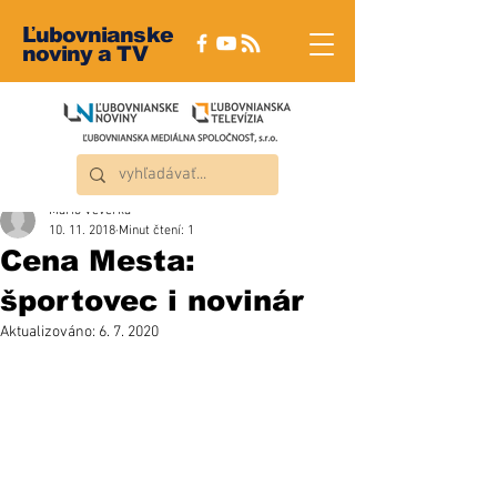
Ľubovnianske
noviny a TV
Mário Veverka
10. 11. 2018
Minut čtení: 1
Cena Mesta:
športovec i novinár
Aktualizováno:
6. 7. 2020