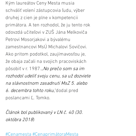
Kým laureátov Ceny Mesta musia 
schváliť volení zástupcovia ľudu, výber 
druhej z cien je plne v kompetencii 
primátora. A ten rozhodol, že ju tento rok 
odovzdá učiteľovi v ZUŠ Jána Melkoviča 
Petrovi Mosorjakovi a bývalému 
zamestnancovi MsÚ Michalovi Sovičovi. 
Ako pritom podotkol, zaujímavosťou je, 
že obaja začali na svojich pracoviskách 
pôsobiť v r. 1987.
„No prečo som sa im 
rozhodol udeliť svoju cenu, sa už dozviete 
na slávnostnom zasadnutí MsZ 5. alebo 
6. decembra tohto roku,“
dodal pred 
poslancami Ľ. Tomko.
Článok bol publikovaný v ĽN č. 40 (30. 
októbra 2018
)
#Cenamesta
#CenaprimátoraMesta