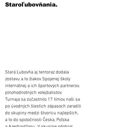
Staroľubovňania.
Stará Ľubovňa aj tentoraz dodala 
zostavu a to žiakov Spojenej školy 
internátnej a ich športových partnerov, 
plnohodnotných volejbalistov.  
Turnaja sa zúčastnilo 17 tímov, naši sa 
po úvodných šiestich zápasoch zaradili 
do skupiny medzi štvoricu najlepších, 
a to do spoločnosti Česka, Poľska 
a Azerbajdžanu. V skupine odohral 