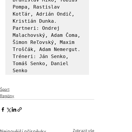
Pompa, Rastislav 
Kotľár, Adrián Ondič, 
Kristián Dunka.  
Partneri: Ondrej 
Malachovský, Adam Čoma, 
Šimon Reľovský, Maxim 
Troščák, Adam Nemergut. 
Tréneri: Ján Senko, 
Tomáš Senko, Daniel 
Senko
Šport
Regióny
Zobrazit vše
Nejnovější příspěvky