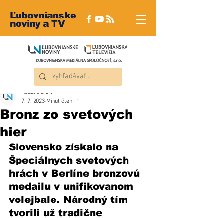
Ľubovnianske
noviny a TV
Redakcia ĽN
7. 7. 2023
Minut čtení: 1
Bronz zo svetových
hier
Slovensko získalo na 
Špeciálnych svetových 
hrách v Berlíne bronzovú 
medailu v unifikovanom 
volejbale. Národný tím 
tvorili už tradične 