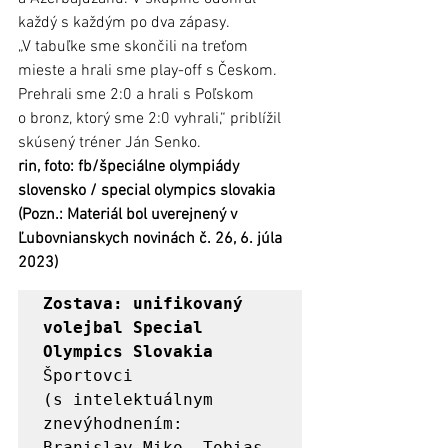
každý s každým po dva zápasy. 
„V tabuľke sme skončili na treťom 
mieste a hrali sme play-off s Českom. 
Prehrali sme 2:0 a hrali s Poľskom 
o bronz, ktorý sme 2:0 vyhrali,“ priblížil 
skúsený tréner Ján Senko.
rin, foto: fb/špeciálne olympiády 
slovensko / special olympics slovakia
(Pozn.: Materiál bol uverejnený v 
Ľubovnianskych novinách č. 26, 6. júla 
2023)
Zostava: unifikovaný 
volejbal Special 
Športovci 
(s intelektuálnym 
znevýhodnením: 
Branislav Miko, Tobias 