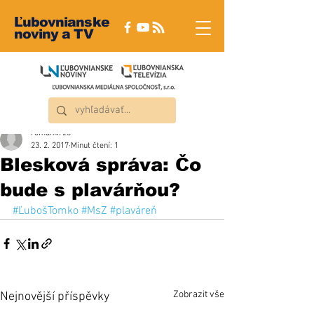
Ľubovnianske
noviny a TV
roman4723
23. 2. 2017
Minut čtení: 1
Blesková správa: Čo
bude s plavárňou?
#ĽubošTomko
#MsZ
#plaváreň
Zobrazit vše
Nejnovější příspěvky