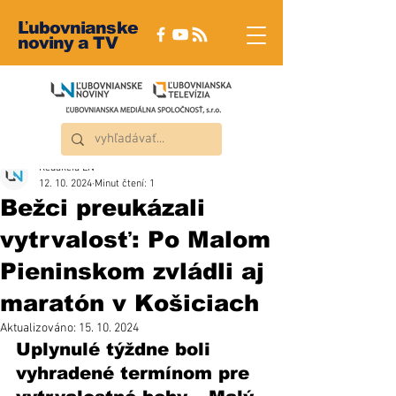
Ľubovnianske
noviny a TV
Redakcia ĽN
12. 10. 2024
Minut čtení: 1
Bežci preukázali
vytrvalosť: Po Malom
Pieninskom zvládli aj
maratón v Košiciach
Aktualizováno:
15. 10. 2024
Uplynulé týždne boli 
vyhradené termínom pre 