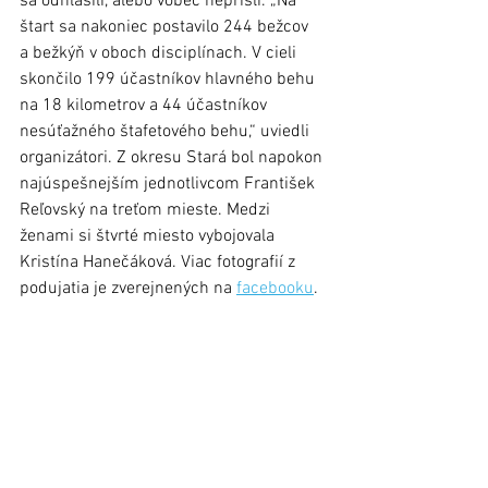
sa odhlásili, alebo vôbec neprišli. „Na 
štart sa nakoniec postavilo 244 bežcov 
a bežkýň v oboch disciplínach. V cieli 
skončilo 199 účastníkov hlavného behu 
na 18 kilometrov a 44 účastníkov 
nesúťažného štafetového behu,“ uviedli 
organizátori. Z okresu Stará bol napokon 
najúspešnejším jednotlivcom František 
Reľovský na treťom mieste. Medzi 
ženami si štvrté miesto vybojovala 
Kristína Hanečáková. Viac fotografií z 
podujatia je zverejnených na 
facebooku
. 