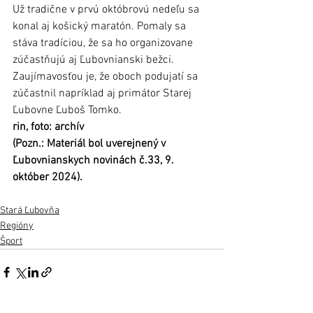
Už tradične v prvú októbrovú nedeľu sa 
konal aj košický maratón. Pomaly sa 
stáva tradíciou, že sa ho organizovane 
zúčastňujú aj Ľubovnianski bežci. 
Zaujímavosťou je, že oboch podujatí sa 
zúčastnil napríklad aj primátor Starej 
Ľubovne Ľuboš Tomko.
rin, foto: archív
(Pozn.: Materiál bol uverejnený v 
Ľubovnianskych novinách č.33, 9. 
október 2024).
Stará Ľubovňa
Regióny
Šport