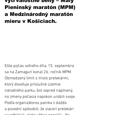
vytrvalostné behy – Malý 
Pieninský maratón (MPM) 
a Medzinárodný maratón 
mieru v Košiciach.
Ešte počas voľného dňa, 15. septembra 
sa na Zamagurí konal 26. ročník MPM. 
Obmedzený limit s tristo pretekármi, 
ktorý dovoľuje príslušné územie 
národného parku, bol vopred naplnený, 
no zmeny počasia napokon urobili svoje. 
Podľa organizátorov, panika z dažďa 
a povodní spôsobili, že viacerí pretekári 