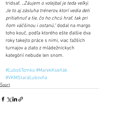
tridsať. 
„Záujem o volejbal je teda veľký.  
Je to aj zásluha trénerov, ktorí vedia deti 
pritiahnuť a tie, čo ho chcú hrať, tak pri 
ňom väčšinou i ostanú,“
 dodal na margo 
toho kouč, podľa ktorého ešte ďalšie dva 
roky takejto práce s nimi, viac ťažších 
turnajov a zlato z mládežníckych 
kategórií nebude len snom.
#ĽubošTomko
#MarekKseňák
#VKMStaráĽubovňa
Šport
Zobrazit vše
Nejnovější příspěvky