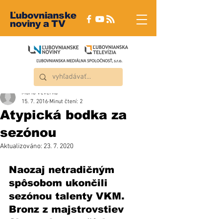
Ľubovnianske
noviny a TV
Mário Veverka
15. 7. 2016
Minut čtení: 2
Atypická bodka za
sezónou
Aktualizováno:
23. 7. 2020
Naozaj netradičným 
spôsobom ukončili 
sezónou talenty VKM. 
Bronz z majstrovstiev 