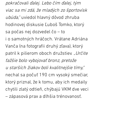
pokračovali ďalej. Lebo čím ďalej, tým 
viac sa mi zdá, že mladých zo športovísk 
ubúda,“
 uviedol hlavný dôvod zhruba 
hodinovej diskusie Ľuboš Tomko, ktorý 
sa počas nej dozvedel čo – to 
i o samotných hráčoch. Vrátane Adriána 
Vanča (na fotografii druhý zľava), ktorý 
patril k pilierom oboch družstiev. 
„Určite 
ťažšie bolo vybojovať bronz, pretože 
u starších žiakov boli kvalitnejšie tímy,“
nechal sa počuť 190 cm vysoký smečiar, 
ktorý priznal, že k tomu, aby ich medaily 
chytili zlatý odtieň, chýbajú VKM dve veci 
– zápasová prax a dlhšia trénovanosť.