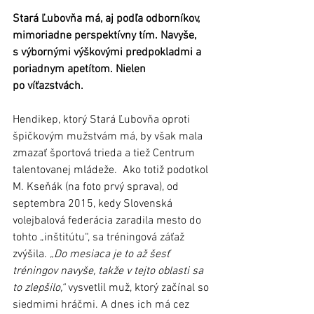
Stará Ľubovňa má, aj podľa odborníkov, 
mimoriadne perspektívny tím. Navyše, 
s výbornými výškovými predpokladmi a  
poriadnym apetítom. Nielen 
po víťazstvách. 
Hendikep, ktorý Stará Ľubovňa oproti 
špičkovým mužstvám má, by však mala 
zmazať športová trieda a tiež Centrum 
talentovanej mládeže.  Ako totiž podotkol 
M. Kseňák (na foto prvý sprava), od 
septembra 2015, kedy Slovenská 
volejbalová federácia zaradila mesto do 
tohto „inštitútu“, sa tréningová záťaž 
zvýšila. 
„Do mesiaca je to až šesť 
tréningov navyše, takže v tejto oblasti sa 
to zlepšilo,“
 vysvetlil muž, ktorý začínal so 
siedmimi hráčmi. A dnes ich má cez 