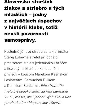
Slovenska starších 
žiakov a striebro u tých 
mladších – jedny 
z najväčších úspechov 
v histórii klubu, totiž 
neušli pozornosti 
samosprávy.
Poslednú júnovú stredu sa tak primátor 
Starej Ľubovne stretol pri bohato 
prestretom stole s jedenástkou hráčov 
a tiež s tými, ktorí ich k medailám 
priviedli – koučom Marekom Kseňákom 
i asistentmi Samuelom Bilikom 
a Danielom Senkom.
 „Toto stretnutie 
malo byť poďakovaním za reprezentáciu 
klubu, mesta, ale i jednotlivých škôl a tiež 
povzbudením chlapcov, aby v športe 