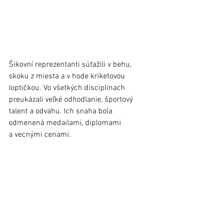
Šikovní reprezentanti súťažili v behu, 
skoku z miesta a v hode kriketovou 
loptičkou. Vo všetkých disciplínach 
preukázali veľké odhodlanie, športový 
talent a odvahu. Ich snaha bola 
odmenená medailami, diplomami 
a vecnými cenami. 