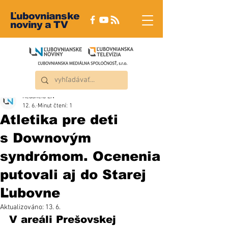
Ľubovnianske
noviny a TV
Redakcia ĽN
12. 6.
Minut čtení: 1
Atletika pre deti
s Downovým
syndrómom. Ocenenia
putovali aj do Starej
Ľubovne
Aktualizováno:
13. 6.
V areáli Prešovskej 