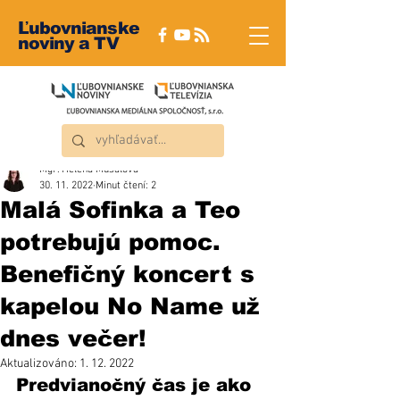
Ľubovnianske
noviny a TV
Mgr. Helena Musalová
30. 11. 2022
Minut čtení: 2
Malá Sofinka a Teo
potrebujú pomoc.
Benefičný koncert s
kapelou No Name už
dnes večer!
Aktualizováno:
1. 12. 2022
Predvianočný čas je ako 