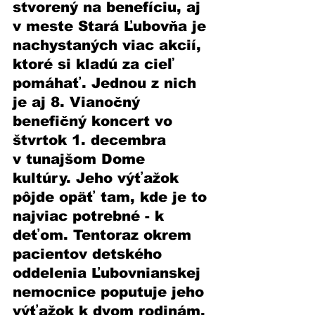
stvorený na benefíciu, aj 
v meste Stará Ľubovňa je 
nachystaných viac akcií, 
ktoré si kladú za cieľ 
pomáhať. Jednou z nich 
je aj 8. Vianočný 
benefičný koncert vo 
štvrtok 1. decembra 
v tunajšom Dome 
kultúry. Jeho výťažok 
pôjde opäť tam, kde je to 
najviac potrebné - k 
deťom. Tentoraz okrem 
pacientov detského 
oddelenia Ľubovnianskej 
nemocnice poputuje jeho 
výťažok k dvom rodinám, 