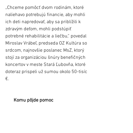
„Chceme pomôcť dvom rodinám, ktoré 
naliehavo potrebujú financie, aby mohli 
ich deti napredovať, aby sa priblížili k 
zdravým deťom, mohli podstúpiť 
potrebné rehabilitácie a liečbu,“ povedal 
Miroslav Vrábeľ, predseda OZ Kultúra so 
srdcom, najnovšie poslanec MsZ, ktorý 
stojí za organizáciou šnúry benefičných 
koncertov v meste Stará Ľubovňa, ktoré 
doteraz prispeli už sumou okolo 50-tisíc 
€. 
       Komu pôjde pomoc 