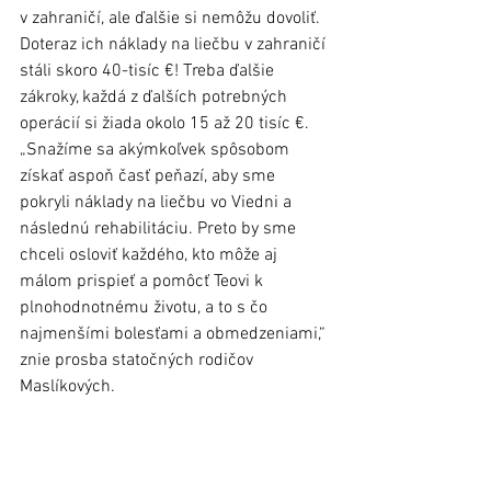
v zahraničí, ale ďalšie si nemôžu dovoliť. 
Doteraz ich náklady na liečbu v zahraničí 
stáli skoro 40-tisíc €! Treba ďalšie 
zákroky, každá z ďalších potrebných 
operácií si žiada okolo 15 až 20 tisíc €. 
„Snažíme sa akýmkoľvek spôsobom 
získať aspoň časť peňazí, aby sme 
pokryli náklady na liečbu vo Viedni a 
následnú rehabilitáciu. Preto by sme 
chceli osloviť každého, kto môže aj 
málom prispieť a pomôcť Teovi k 
plnohodnotnému životu, a to s čo 
najmenšími bolesťami a obmedzeniami,“ 
znie prosba statočných rodičov 
Maslíkových.
Môžete ešte prispieť 
V meste Stará Ľubovňa žije veľa rodín, 