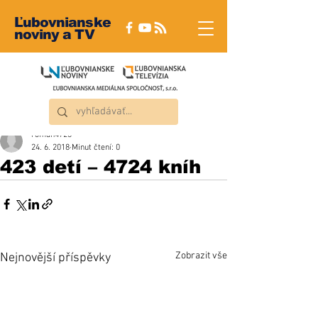
Ľubovnianske
noviny a TV
roman4723
24. 6. 2018
Minut čtení: 0
423 detí – 4724 kníh
Zobrazit vše
Nejnovější příspěvky