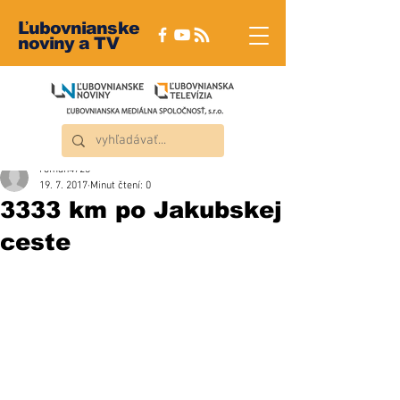
Ľubovnianske
noviny a TV
roman4723
19. 7. 2017
Minut čtení: 0
3333 km po Jakubskej
ceste