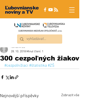
Ľubovnianske
noviny a TV
roman4723
28. 10. 2018
Minut čtení: 1
300 cezpoľných žiakov
#cezpoľnížiaci
#štatistika
#ZŠ
Zobrazit vše
Nejnovější příspěvky