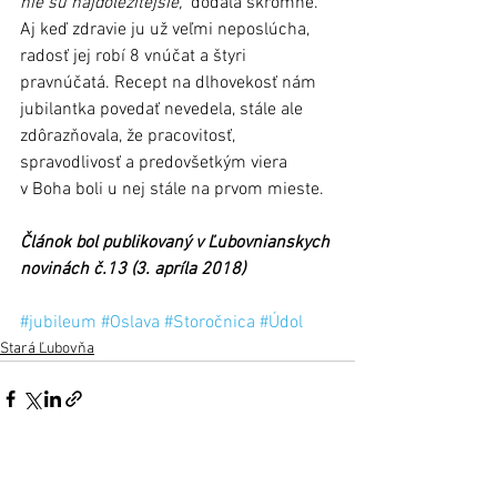
nie sú najdôležitejšie,“
 dodala skromne. 
Aj keď zdravie ju už veľmi neposlúcha, 
radosť jej robí 8 vnúčat a štyri 
pravnúčatá. Recept na dlhovekosť nám 
jubilantka povedať nevedela, stále ale 
zdôrazňovala, že pracovitosť, 
spravodlivosť a predovšetkým viera 
v Boha boli u nej stále na prvom mieste.
Článok bol publikovaný v Ľubovnianskych 
novinách č.13 (3. apríla 2018)
#jubileum
#Oslava
#Storočnica
#Údol
Stará Ľubovňa
Zobrazit vše
Nejnovější příspěvky