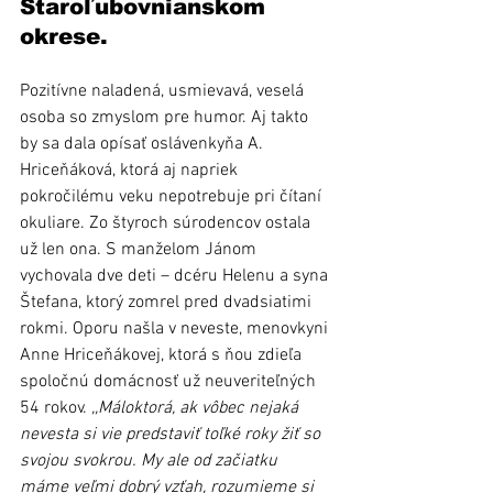
Staroľubovnianskom 
okrese.
Pozitívne naladená, usmievavá, veselá 
osoba so zmyslom pre humor. Aj takto 
by sa dala opísať oslávenkyňa A. 
Hriceňáková, ktorá aj napriek 
pokročilému veku nepotrebuje pri čítaní 
okuliare. Zo štyroch súrodencov ostala 
už len ona. S manželom Jánom 
vychovala dve deti – dcéru Helenu a syna 
Štefana, ktorý zomrel pred dvadsiatimi 
rokmi. Oporu našla v neveste, menovkyni 
Anne Hriceňákovej, ktorá s ňou zdieľa 
spoločnú domácnosť už neuveriteľných 
54 rokov. 
,,Máloktorá, ak vôbec nejaká 
nevesta si vie predstaviť toľké roky žiť so 
svojou svokrou. My ale od začiatku 
máme veľmi dobrý vzťah, rozumieme si 