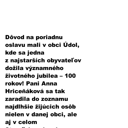
Dôvod na poriadnu 
oslavu mali v obci Údol, 
kde sa jedna 
z najstarších obyvateľov 
dožila významného 
životného jubilea – 100 
rokov! Pani Anna 
Hriceňáková sa tak 
zaradila do zoznamu 
najdlhšie žijúcich osôb 
nielen v danej obci, ale 
aj v celom 