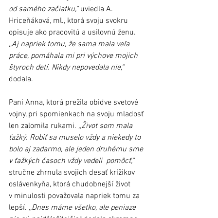
od samého začiatku,“
 uviedla A. 
Hriceňáková, ml., ktorá svoju svokru 
opisuje ako pracovitú a usilovnú ženu. 
,,Aj napriek tomu, že sama mala veľa 
práce, pomáhala mi pri výchove mojich 
štyroch detí. Nikdy nepovedala nie,“
dodala.
Pani Anna, ktorá prežila obidve svetové 
vojny, pri spomienkach na svoju mladosť 
len zalomila rukami. 
,,Život som mala 
ťažký. Robiť sa muselo vždy a niekedy to 
bolo aj zadarmo, ale jeden druhému sme 
v ťažkých časoch vždy vedeli  pomôcť,“
stručne zhrnula svojich desať krížikov 
oslávenkyňa, ktorá chudobnejší život 
v minulosti považovala napriek tomu za 
lepší. 
,,Dnes máme všetko, ale peniaze 