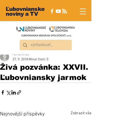
Ľubovnianske
noviny a TV
roman4723
27. 9. 2018
Minut čtení: 0
Živá pozvánka: XXVII.
Ľubovniansky jarmok
Zobrazit vše
Nejnovější příspěvky