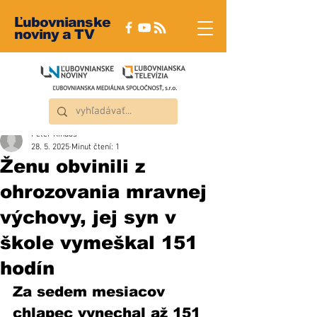
Ľubovnianske
noviny a TV
Peter Rindoš
28. 5. 2025
Minut čtení: 1
Ženu obvinili z
ohrozovania mravnej
výchovy, jej syn v
škole vymeškal 151
hodín
Za sedem mesiacov 
chlapec vynechal až 151 