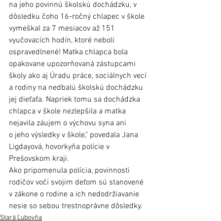
na jeho povinnú školskú dochádzku, v 
dôsledku čoho 16-ročný chlapec v škole 
vymeškal za 7 mesiacov až 151 
vyučovacích hodín, ktoré neboli 
ospravedlnené! Matka chlapca bola 
opakovane upozorňovaná zástupcami 
školy ako aj Úradu práce, sociálnych vecí 
a rodiny na nedbalú školskú dochádzku 
jej dieťaťa. Napriek tomu sa dochádzka 
chlapca v škole nezlepšila a matka 
nejavila záujem o výchovu syna ani 
o jeho výsledky v škole," povedala Jana 
Ligdayová, hovorkyňa polície v 
Prešovskom kraji.
Ako pripomenula polícia, povinnosti 
rodičov voči svojim deťom sú stanovené 
v zákone o rodine a ich nedodržiavanie 
nesie so sebou trestnoprávne dôsledky.
Stará Ľubovňa