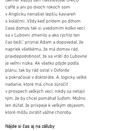
takmer každý deň navštevoval UNICO 
caffé a ani po dvoch rokoch som 
v Anglicku nenašiel lepšiu kaviareň 
s koláčmi. Vždy keď prídem po dlhom 
čase domov, tak si uvedomím koľko vecí 
sa v Ľubovni zmenilo a ako rýchlo ten 
čas beží,“ priznal Adam a dopovedal, že 
napriek všetkému, že má domov rád, 
pravdepodobnosť, že sa vráti do Ľubovne 
je veľmi nízka. Ak všetko pôjde podľa 
plánu, tak by rád ostal v Oxforde 
a pokračoval v doktoráte. A, logicky, veľké 
nadanie, ktoré má, chce zúročiť 
v prospech veľkých vecí, nikdy sa netajil 
tým, že by chcel pomáhať ľuďom. Možno 
len dúfať, že prispeje k veľkým objavom, 
ktoré môžu zvrátiť vážne choroby.
Nájde si čas aj na záľuby