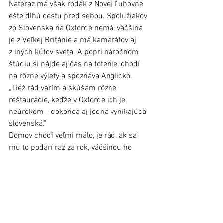
Nateraz má však rodák z Novej Ľubovne 
ešte dlhú cestu pred sebou. Spolužiakov 
zo Slovenska na Oxforde nemá, väčšina 
je z Veľkej Británie a má kamarátov aj 
z iných kútov sveta. A popri náročnom 
štúdiu si nájde aj čas na fotenie, chodí 
na rôzne výlety a spoznáva Anglicko. 
„Tiež rád varím a skúšam rôzne 
reštaurácie, keďže v Oxforde ich je 
neúrekom - dokonca aj jedna vynikajúca 
slovenská."
Domov chodí veľmi málo, je rád, ak sa 
mu to podarí raz za rok, väčšinou ho 
prídu navštíviť rodičia, ktorých príchodu 
sa vždy teší, „a tiež aj sladkostiam, ktoré 
mi posielajú.“
Sympatický Adam tvrdí, že všetko sa dá 
zvládnuť, ak má človek jasný cieľ 
a študentom radí, aby študovali to, čo ich 