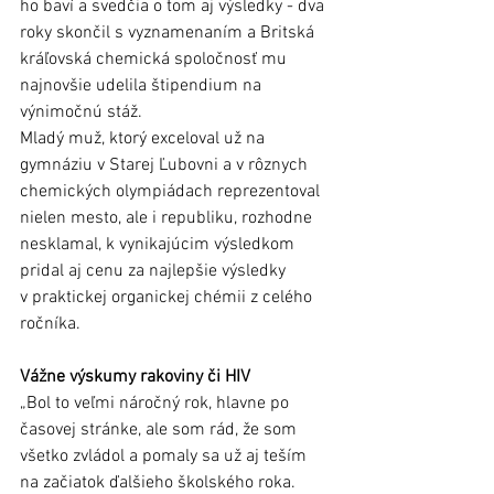
ho baví a svedčia o tom aj výsledky - dva 
roky skončil s vyznamenaním a Britská 
kráľovská chemická spoločnosť mu 
najnovšie udelila štipendium na 
výnimočnú stáž.
Mladý muž, ktorý exceloval už na 
gymnáziu v Starej Ľubovni a v rôznych 
chemických olympiádach reprezentoval 
nielen mesto, ale i republiku, rozhodne 
nesklamal, k vynikajúcim výsledkom 
pridal aj cenu za najlepšie výsledky 
v praktickej organickej chémii z celého 
ročníka.
Vážne výskumy rakoviny či HIV
„Bol to veľmi náročný rok, hlavne po 
časovej stránke, ale som rád, že som 
všetko zvládol a pomaly sa už aj teším 
na začiatok ďalšieho školského roka. 