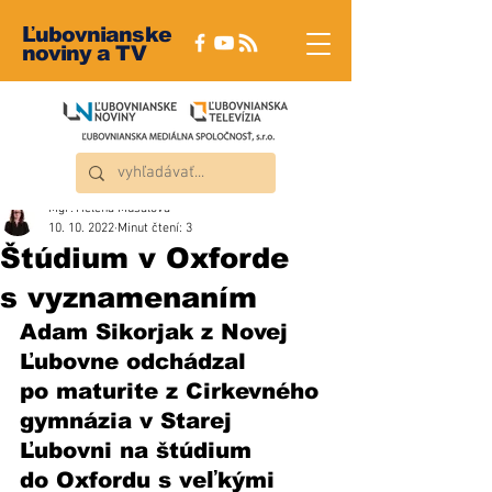
Ľubovnianske
noviny a TV
Mgr. Helena Musalová
10. 10. 2022
Minut čtení: 3
Štúdium v Oxforde
s vyznamenaním
Adam Sikorjak z Novej 
Ľubovne odchádzal 
po maturite z Cirkevného 
gymnázia v Starej 
Ľubovni na štúdium 
do Oxfordu s veľkými 