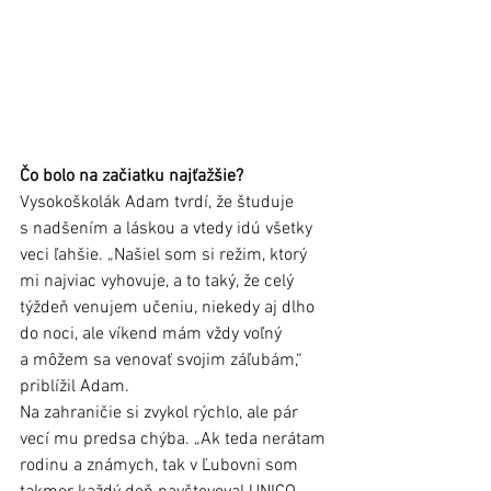
Čo bolo na začiatku najťažšie?
Vysokoškolák Adam tvrdí, že študuje 
s nadšením a láskou a vtedy idú všetky 
veci ľahšie. „Našiel som si režim, ktorý 
mi najviac vyhovuje, a to taký, že celý 
týždeň venujem učeniu, niekedy aj dlho 
do noci, ale víkend mám vždy voľný 
a môžem sa venovať svojim záľubám,“ 
priblížil Adam.
Na zahraničie si zvykol rýchlo, ale pár 
vecí mu predsa chýba. „Ak teda nerátam 
rodinu a známych, tak v Ľubovni som 