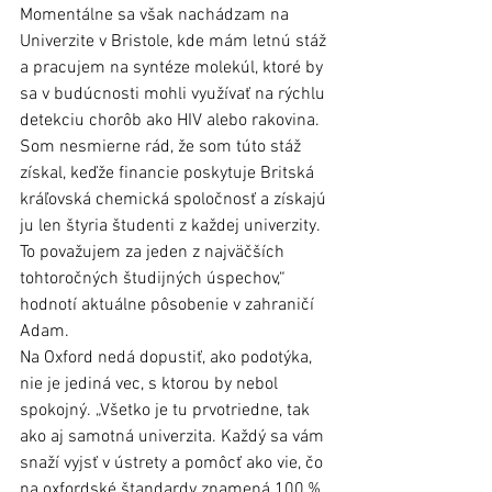
Momentálne sa však nachádzam na 
Univerzite v Bristole, kde mám letnú stáž 
a pracujem na syntéze molekúl, ktoré by 
sa v budúcnosti mohli využívať na rýchlu 
detekciu chorôb ako HIV alebo rakovina. 
Som nesmierne rád, že som túto stáž 
získal, keďže financie poskytuje Britská 
kráľovská chemická spoločnosť a získajú 
ju len štyria študenti z každej univerzity. 
To považujem za jeden z najväčších 
tohtoročných študijných úspechov,“ 
hodnotí aktuálne pôsobenie v zahraničí 
Adam. 
Na Oxford nedá dopustiť, ako podotýka, 
nie je jediná vec, s ktorou by nebol 
spokojný. „Všetko je tu prvotriedne, tak 
ako aj samotná univerzita. Každý sa vám 
snaží vyjsť v ústrety a pomôcť ako vie, čo 
na oxfordské štandardy znamená 100 %. 