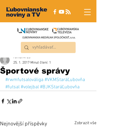
Ľubovnianske
noviny a TV
roman4723
25. 1. 2017
Minut čtení: 1
Športové správy
#rwmfutsalováliga
#VKMStaráĽubovňa
#futsal
#volejbal
#BJKStaráĽubovňa
Zobrazit vše
Nejnovější příspěvky