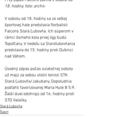
18. hodiny. foto: archív
V sobotu od 18. hodiny sa vo veľkej 
športovej hale predstavia florbalisti 
Falcons Stará Ľubovňa. Ich súperom v 
rámci ôsmeho kola prvej ligy budú 
Topoľčany. V nedeľu sa Staroľubovňania 
predstavia do 15. hodiny proti Dubnici 
nad Váhom. 
Úvodný zápas počas sviatočnej soboty 
už majú za sebou stolní tenisti STK 
Stará Ľubovňa/Jakubany. Dopoludnia 
podľahli favorizovanej Maria Hute B 5:9. 
Ďalší duel odohrajú od 16. hodiny proti 
STO Valalíky. 
Stará Ľubovňa
Šport