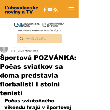
Ľubovnianske
noviny a TV
Peter Rindoš
1. 11. 2025
Minut čtení: 1
Športová POZVÁNKA:
Počas sviatkov sa
doma predstavia
florbalisti i stolní
tenisti
Počas sviatočného 
víkendu hrajú v športovej 