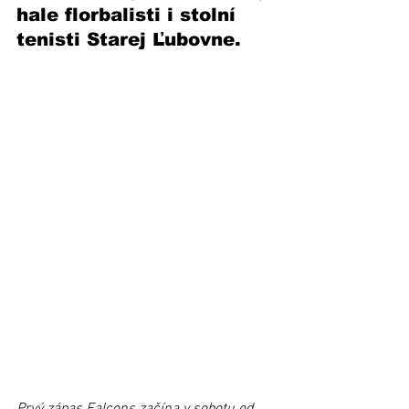
hale florbalisti i stolní 
tenisti Starej Ľubovne. 
Prvý zápas Falcons začína v sobotu od 