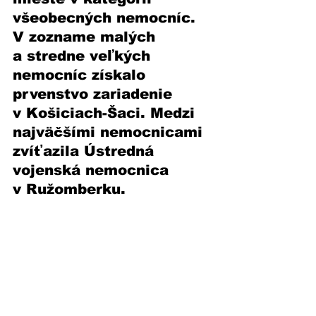
všeobecných nemocníc. 
V zozname malých 
a stredne veľkých 
nemocníc získalo 
prvenstvo zariadenie 
v Košiciach-Šaci. Medzi 
najväčšími nemocnicami 
zvíťazila Ústredná 
vojenská nemocnica 
v Ružomberku. 