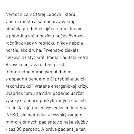
Nemocnica v Starej Ľubovni, ktorú 
vlastní mesto a samosprávny kraj 
obhájila predchádzajúce umiestnenie 
a potvrdila stálu pozíciu počas ôsmych 
ročníkov, kedy v rebríčku nikdy nebola 
horšie, ako druhá. Prvenstvo získala 
celkovo až štyrikrát. Podľa riaditeľa Petra 
Bizovského, v zariadení prešli 
mimoriadne náročným obdobím 
s dopadmi pandémie či prebiehajúcich 
rekonštrukcií, vrátane energetickej krízy. 
„Napriek tomu sa nám podarilo udržať 
vysoký štandard poskytovaných služieb, 
čo deklarujú nielen výsledky hodnotenia 
INEKO, ale napríklad aj vysoký záujem 
mimorajónnych pacientov o naše služby 
- cez 30 percent. A práve pacient je ten 