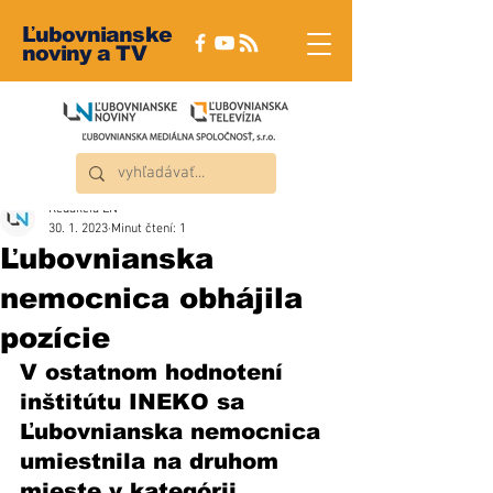
Ľubovnianske
noviny a TV
Redakcia ĽN
30. 1. 2023
Minut čtení: 1
Ľubovnianska
nemocnica obhájila
pozície
V ostatnom hodnotení 
inštitútu INEKO sa 
Ľubovnianska nemocnica 
umiestnila na druhom 
mieste v kategórii 