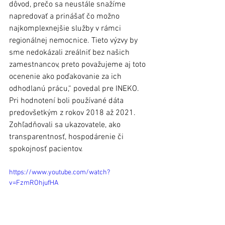
dôvod, prečo sa neustále snažíme 
napredovať a prinášať čo možno 
najkomplexnejšie služby v rámci 
regionálnej nemocnice. Tieto výzvy by 
sme nedokázali zreálniť bez našich 
zamestnancov, preto považujeme aj toto 
ocenenie ako poďakovanie za ich 
odhodlanú prácu,“ povedal pre INEKO.
Pri hodnotení boli používané dáta 
predovšetkým z rokov 2018 až 2021. 
Zohľadňovali sa ukazovatele, ako 
transparentnosť, hospodárenie či 
spokojnosť pacientov. 
https://www.youtube.com/watch?
v=FzmROhjufHA