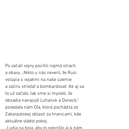
Po začatí vojny pocítili najmä strach 
a obavy. „Nikto u nás neveril, že Rusi 
vstúpia s vojakmi na naše územie 
a začnú strieľať a bombardovať. Ak aj sa 
to už začalo, tak sme si mysleli, že 
obsadia nanajvýš Luhansk a Doneck,“ 
povedala nám Oľa, ktorá pochádza zo 
Zakarpatskej oblasti za hranicami, kde 
aktuálne vládol pokoj. 
„Ľudia sa boja, aby to neprišlo aj k nám. 