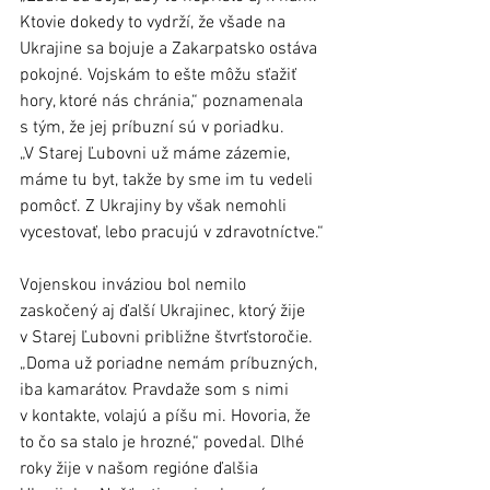
Ktovie dokedy to vydrží, že všade na 
Ukrajine sa bojuje a Zakarpatsko ostáva 
pokojné. Vojskám to ešte môžu sťažiť 
hory, ktoré nás chránia,“ poznamenala 
s tým, že jej príbuzní sú v poriadku. 
„V Starej Ľubovni už máme zázemie, 
máme tu byt, takže by sme im tu vedeli 
pomôcť. Z Ukrajiny by však nemohli 
vycestovať, lebo pracujú v zdravotníctve.“
Vojenskou inváziou bol nemilo 
zaskočený aj ďalší Ukrajinec, ktorý žije 
v Starej Ľubovni približne štvrťstoročie. 
„Doma už poriadne nemám príbuzných, 
iba kamarátov. Pravdaže som s nimi 
v kontakte, volajú a píšu mi. Hovoria, že 
to čo sa stalo je hrozné,“ povedal. Dlhé 
roky žije v našom regióne ďalšia 