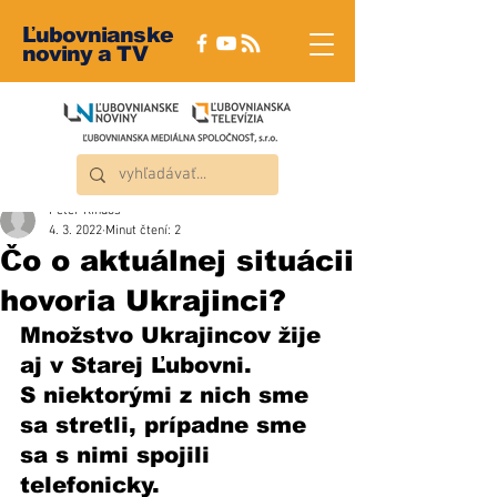
Ľubovnianske
noviny a TV
Peter Rindoš
4. 3. 2022
Minut čtení: 2
Čo o aktuálnej situácii
hovoria Ukrajinci?
Množstvo Ukrajincov žije 
aj v Starej Ľubovni. 
S niektorými z nich sme 
sa stretli, prípadne sme 
sa s nimi spojili 
telefonicky. 