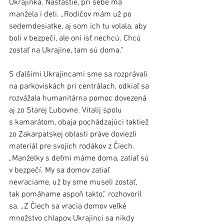
Ukrajinka. Našťastie, pri sebe má 
manžela i deti. „Rodičov mám už po 
sedemdesiatke, aj som ich tu volala, aby 
boli v bezpečí, ale oni ísť nechcú. Chcú 
zostať na Ukrajine, tam sú doma.“ 
S ďalšími Ukrajincami sme sa rozprávali 
na parkoviskách pri centrálach, odkiaľ sa 
rozvážala humanitárna pomoc dovezená 
aj zo Starej Ľubovne. Vitalij spolu 
s kamarátom, obaja pochádzajúci taktiež 
zo Zakarpatskej oblasti práve doviezli 
materiál pre svojich rodákov z Čiech. 
„Manželky s deťmi máme doma, zatiaľ sú 
v bezpečí. My sa domov zatiaľ 
nevraciame, už by sme museli zostať, 
tak pomáhame aspoň takto,“ rozhovoril 
sa. „Z Čiech sa vracia domov veľké 
množstvo chlapov, Ukrajinci sa nikdy 